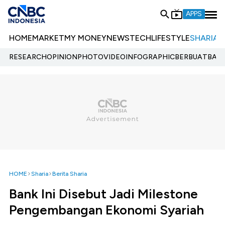
APPS
HOME
MARKET
MY MONEY
NEWS
TECH
LIFESTYLE
SHARIA
E
RESEARCH
OPINION
PHOTO
VIDEO
INFOGRAPHIC
BERBUATBAIK.
HOME
Sharia
Berita Sharia
Bank Ini Disebut Jadi Milestone
Pengembangan Ekonomi Syariah