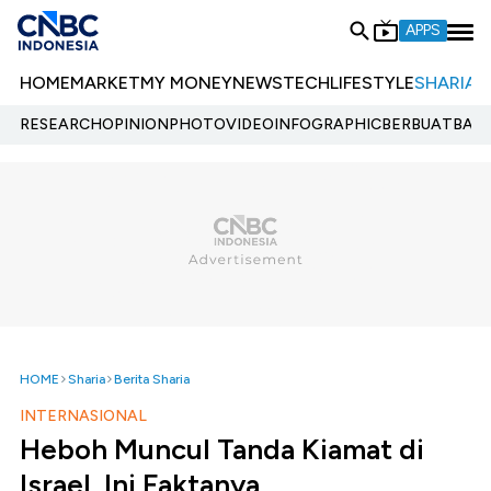
APPS
HOME
MARKET
MY MONEY
NEWS
TECH
LIFESTYLE
SHARIA
E
RESEARCH
OPINION
PHOTO
VIDEO
INFOGRAPHIC
BERBUATBAIK.
HOME
Sharia
Berita Sharia
INTERNASIONAL
Heboh Muncul Tanda Kiamat di
Israel, Ini Faktanya