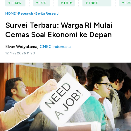
1.04
%
1.5
%
1.81
%
1.88
%
1.3
HOME
Research
Berita Research
Survei Terbaru: Warga RI Mulai
Cemas Soal Ekonomi ke Depan
Elvan Widyatama,
CNBC Indonesia
12 May 2026 11:20