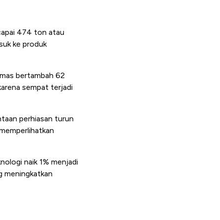
capai 474 ton atau
suk ke produk
 emas bertambah 62
karena sempat terjadi
ntaan perhiasan turun
i memperlihatkan
nologi naik 1% menjadi
ang meningkatkan