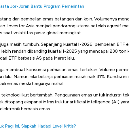
asta Jor-Joran Bantu Program Pemerintah
atang dari pembelian emas batangan dan koin. Volumenya men
an. Investor Asia menjadi pendorong utama setelah agresif ma
 saat volatilitas pasar global meningkat.
juga masih tumbuh. Sepanjang kuartal I-2026, pembelian ETF
 lebih rendah dibanding kuartal I-2025 yang mencapai 230 ton 
 dari ETF berbasis AS pada Maret lalu.
n harga membuat konsumsi perhiasan emas tertekan. Volume permi
 lalu. Namun nilai belanja perhiasan masih naik 31%. Kondisi in
li emas meski harganya mahal.
r teknologi ikut bertambah. Penggunaan emas untuk industri tek
k ditopang ekspansi infrastruktur artificial intelligence (AI) y
lektronik berbasis emas.
 Pagi Ini, Siapkah Hadapi Level Kritis?