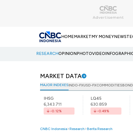
HOME
MARKET
MY MONEY
NEWS
TE
RESEARCH
OPINION
PHOTO
VIDEO
INFOGRAPHI
MARKET DATA
MAJOR INDEXES
INDO-FX
USD-FX
COMMODITIES
BOND
IHSG
LQ45
6,343.711
630.859
-0.12
%
-0.49
%
CNBC Indonesia
Research
Berita Research