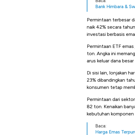
Baca:
Bank Himbara & Sw
Permintaan terbesar d
naik 42% secara tahun
investasi berbasis emas
Permintaan ETF emas 
ton. Angka ini memang
arus keluar dana besar
Di sisi lain, lonjaka
23% dibandingkan tahun
konsumen tetap membe
Permintaan dari sekto
82 ton. Kenaikan banya
kebutuhan komponen e
Baca:
Harga Emas Terpuruk