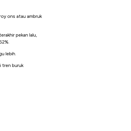
troy ons atau ambruk
erakhir pekan lalu,
,62%.
u lebih.
i tren buruk