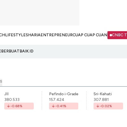
CH
LIFESTYLE
SHARIA
ENTREPRENEUR
CUAP CUAP CUAN
CNBC 
C
BERBUATBAIK.ID
S
JII
Pefindo i-Grade
Sri-Kehati
380.533
157.424
307.881
-0.68
%
-0.41
%
-0.02
%