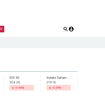
TV
IDX 30
Indeks Saham Syariah Indonesia
354.26
219.16
-0.46
%
-0.29
%