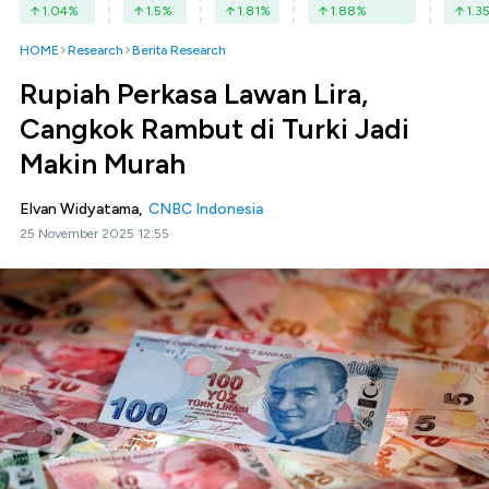
1.04
%
1.5
%
1.81
%
1.88
%
1.3
HOME
Research
Berita Research
Rupiah Perkasa Lawan Lira,
Cangkok Rambut di Turki Jadi
Makin Murah
Elvan Widyatama,
CNBC Indonesia
25 November 2025 12:55