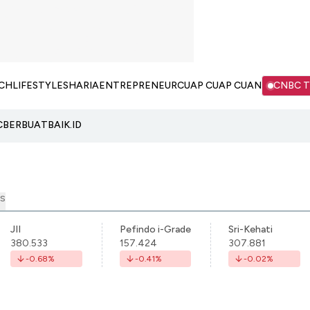
CH
LIFESTYLE
SHARIA
ENTREPRENEUR
CUAP CUAP CUAN
CNBC 
C
BERBUATBAIK.ID
S
JII
Pefindo i-Grade
Sri-Kehati
380.533
157.424
307.881
-0.68
%
-0.41
%
-0.02
%