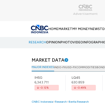
HOME
MARKET
MY MONEY
NEWS
TE
RESEARCH
OPINION
PHOTO
VIDEO
INFOGRAPHI
MARKET DATA
MAJOR INDEXES
INDO-FX
USD-FX
COMMODITIES
BOND
IHSG
LQ45
6,343.711
630.859
-0.12
%
-0.49
%
CNBC Indonesia
Research
Berita Research