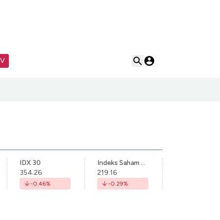
TV
IDX 30
Indeks Saham Syariah Indonesia
354.26
219.16
-0.46
%
-0.29
%