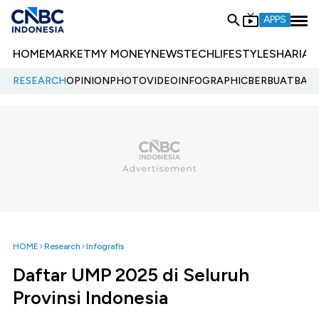
APPS
HOME
MARKET
MY MONEY
NEWS
TECH
LIFESTYLE
SHARIA
E
RESEARCH
OPINION
PHOTO
VIDEO
INFOGRAPHIC
BERBUATBAIK.
HOME
Research
Infografis
Daftar UMP 2025 di Seluruh
Provinsi Indonesia