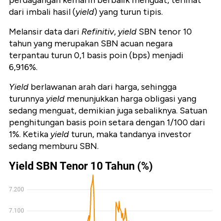
perdagangan kemarin berbalik menguat, terlihat
dari imbali hasil (
yield
) yang turun tipis.
Melansir data dari
Refinitiv
,
yield
SBN tenor 10
tahun yang merupakan SBN acuan negara
terpantau turun 0,1 basis poin (bps) menjadi
6,916%.
Yield
berlawanan arah dari harga, sehingga
turunnya
yield
menunjukkan harga obligasi yang
sedang menguat, demikian juga sebaliknya. Satuan
penghitungan basis poin setara dengan 1/100 dari
1%. Ketika
yield
turun, maka tandanya investor
sedang memburu SBN.