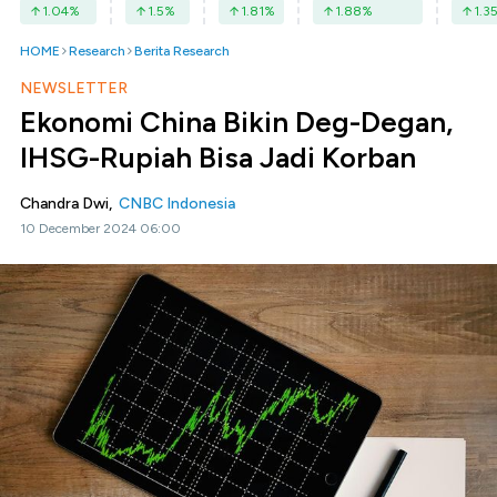
1.04
%
1.5
%
1.81
%
1.88
%
1.3
HOME
Research
Berita Research
NEWSLETTER
Ekonomi China Bikin Deg-Degan,
IHSG-Rupiah Bisa Jadi Korban
Chandra Dwi,
CNBC Indonesia
10 December 2024 06:00