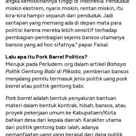
angka kemiskinannya tinggi di Indonesia. Penduduk
miskin ekstrem, nyaris miskin, rentan miskin, itu
kira-kira hampir separuh dari penduduk. Jadi
santapan yang memang ada di depan mata para
politisi karena mereka lebih sensitif terhadap
pembagian-pembagian sejenis bansos utamanya
bansos yang ad hoc sifatnya," papar Faisal.
Lalu apa itu Pork Barrel Politics?
Merujuk pada Perludem. org dalam artikel
Bahaya
Politik Gentong Babi di Pilkada,
pemberian bansos
menjalang pemilu termasuk jenis politik uang
pork
barrel
atau politik gentong babi.
Pork barrel
adalah bentuk penyaluran bantuan
materi dalam bentuk kontrak, hibah, bansos, atau
proyek pekerjaan umum ke Kabupataen/Kota
bahkan desa dari kepala daerah. Karakter utama
dari politik gentong babi ialah, adanya
pemanfaatan uang yang berasal dari dana publik,