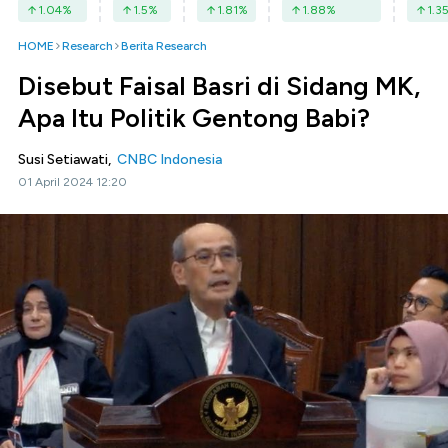
1.04
%
1.5
%
1.81
%
1.88
%
1.3
HOME
Research
Berita Research
Disebut Faisal Basri di Sidang MK,
Apa Itu Politik Gentong Babi?
Susi Setiawati,
CNBC Indonesia
01 April 2024 12:20