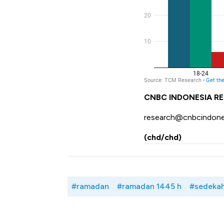
CNBC INDONESIA R
research@cnbcindone
(chd/chd)
#ramadan
#ramadan 1445 h
#sedeka