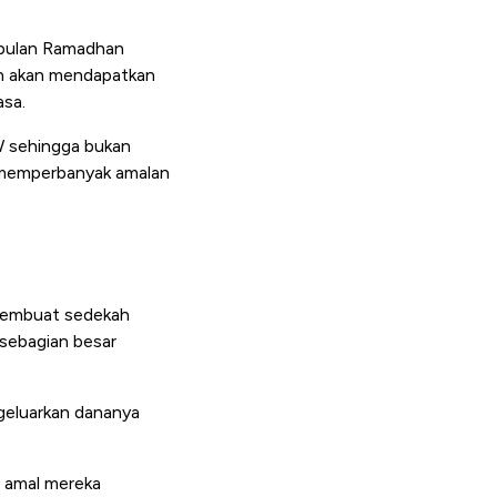
i bulan Ramadhan
n akan mendapatkan
asa.
W sehingga bukan
k memperbanyak amalan
 membuat sedekah
 sebagian besar
geluarkan dananya
i amal mereka