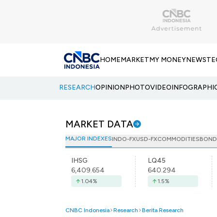
HOME
MARKET
MY MONEY
NEWS
TE
RESEARCH
OPINION
PHOTO
VIDEO
INFOGRAPHI
MARKET DATA
MAJOR INDEXES
INDO-FX
USD-FX
COMMODITIES
BOND
IHSG
LQ45
6,409.654
640.294
1.04
%
1.5
%
CNBC Indonesia
Research
Berita Research