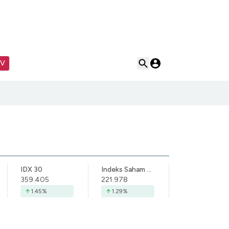
TV
IDX 30
Indeks Saham Syariah Indonesia
359.405
221.978
1.45
%
1.29
%