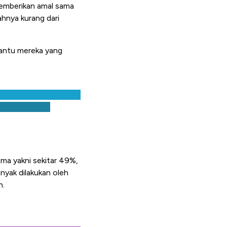
emberikan amal sama
hnya kurang dari
antu mereka yang
ma yakni sekitar 49%,
yak dilakukan oleh
n.