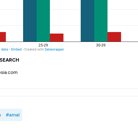
ESEARCH
sia.com
h
#amal