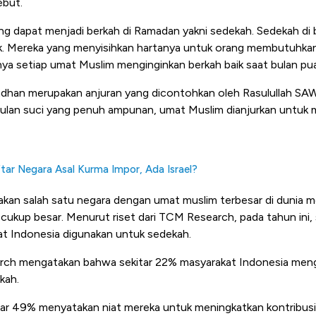
ebut.
ang dapat menjadi berkah di Ramadan yakni sedekah. Sedekah d
k.
Mereka yang menyisihkan hartanya untuk orang membutuhka
nya setiap umat Muslim menginginkan berkah baik saat bulan pu
adhan merupakan anjuran yang dicontohkan oleh Rasulullah SA
bulan suci yang penuh ampunan, umat Muslim dianjurkan untu
ftar Negara Asal Kurma Impor, Ada Israel?
akan salah satu negara dengan umat muslim terbesar di dunia
 cukup besar. Menurut riset dari TCM Research, pada tahun ini,
t Indonesia digunakan untuk sedekah.
arch mengatakan bahwa sekitar 22% masyarakat Indonesia men
kah.
ekitar 49% menyatakan niat mereka untuk meningkatkan kontribus