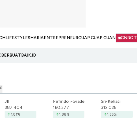
CH
LIFESTYLE
SHARIA
ENTREPRENEUR
CUAP CUAP CUAN
CNBC 
C
BERBUATBAIK.ID
S
JII
Pefindo i-Grade
Sri-Kehati
387.404
160.377
312.025
1.81
%
1.88
%
1.35
%