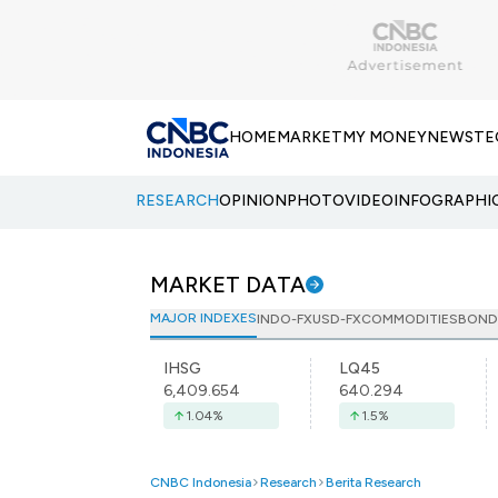
HOME
MARKET
MY MONEY
NEWS
TE
RESEARCH
OPINION
PHOTO
VIDEO
INFOGRAPHI
MARKET DATA
MAJOR INDEXES
INDO-FX
USD-FX
COMMODITIES
BOND
IHSG
LQ45
6,409.654
640.294
1.04
%
1.5
%
CNBC Indonesia
Research
Berita Research