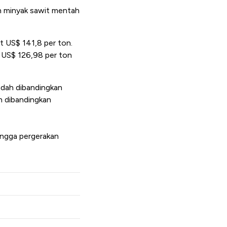
n minyak sawit mentah
t US$ 141,8 per ton.
 US$ 126,98 per ton
ndah dibandingkan
h dibandingkan
ingga pergerakan