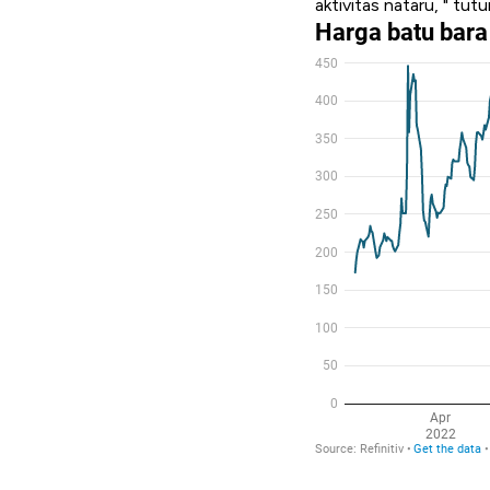
aktivitas nataru,
" tut