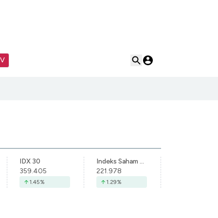
TV
IDX 30
Indeks Saham Syariah Indonesia
359.405
221.978
1.45
%
1.29
%