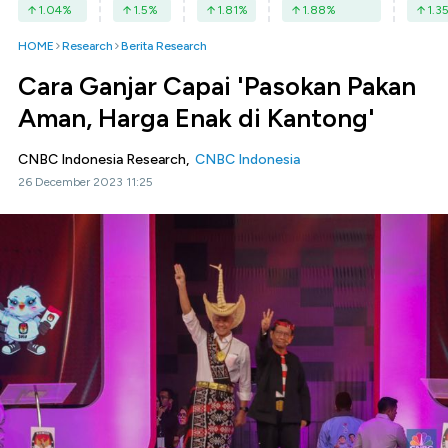
1.04
%
1.5
%
1.81
%
1.88
%
1.3
HOME
Research
Berita Research
Cara Ganjar Capai 'Pasokan Pakan
Aman, Harga Enak di Kantong'
CNBC Indonesia Research,
CNBC Indonesia
26 December 2023 11:25