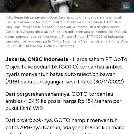
Foto: Sejumlah pengemudi Gojek bersiap untuk mengendarai motor listrik
usai peresmian shelter motor listrik G20 di kawasan pariwisata ITDC Nusa
Dua, Bali, Rabu (19/10/2022). Sebanyak 50 motor listrik dengan merek
Gesits dan Gogoro disediakan Electrum untuk armada ojek online (ojol) Gojek
dalam penyelenggaraan Konferensi Tingkat Tinggi (KTT) G20 di Indonesia,
yang akan berlangsung pada 15-16 November 2022 mendatang di Nusa Dua,
Bali. (CNBC Indonesia/ Andrean Kristianto)
Jakarta, CNBC Indonesia
- Harga saham PT GoTo
Gojek Tokopedia Tbk (GOTO) terpantau ambles
nyaris menyentuh batas
auto rejection
bawah
(ARB) pada perdagangan sesi II Rabu (30/11/2022).
Dari pergerakan sahamnya, GOTO terpantau
ambles 4,94% ke posisi harga Rp 154/saham per
pukul 13:46 WIB.
Dari
orderbook
-nya, GOTO hampir menyentuh
batas ARB-nya. Namun, ada yang menarik di mana