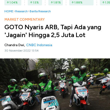
1.04
%
1.5
%
1.81
%
1.88
%
1.3
HOME
Research
Berita Research
MARKET COMMENTARY
GOTO Nyaris ARB, Tapi Ada yang
'Jagain' Hingga 2,5 Juta Lot
Chandra Dwi,
CNBC Indonesia
30 November 2022 13:54