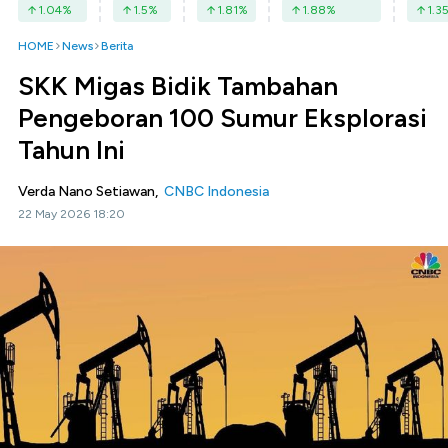
1.04
%
1.5
%
1.81
%
1.88
%
1.3
HOME
News
Berita
SKK Migas Bidik Tambahan
Pengeboran 100 Sumur Eksplorasi
Tahun Ini
Verda Nano Setiawan,
CNBC Indonesia
22 May 2026 18:20