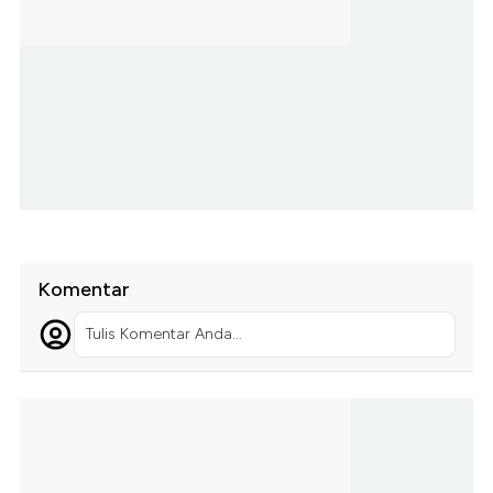
Komentar
Tulis Komentar Anda...