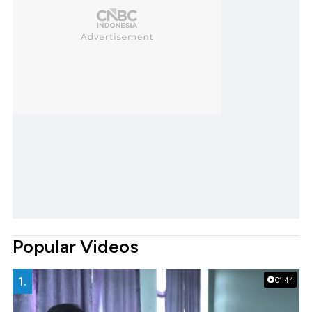
Popular Videos
1.
01:44