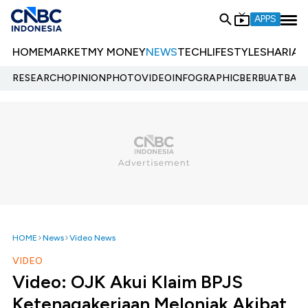
APPS
HOME
MARKET
MY MONEY
NEWS
TECH
LIFESTYLE
SHARIA
E
RESEARCH
OPINION
PHOTO
VIDEO
INFOGRAPHIC
BERBUATBAIK.
HOME
News
Video News
VIDEO
Video: OJK Akui Klaim BPJS
Ketenagakerjaan Melonjak Akibat