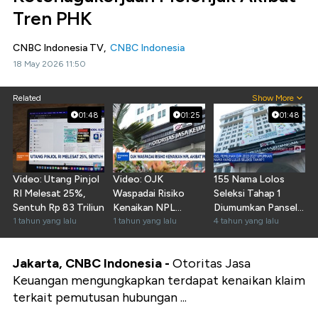
Tren PHK
CNBC Indonesia TV,
CNBC Indonesia
18 May 2026 11:50
Related
Show More
01:48
01:25
01:48
Video: Utang Pinjol
Video: OJK
155 Nama Lolos
RI Melesat 25%,
Waspadai Risiko
Seleksi Tahap 1
Sentuh Rp 83 Triliun
Kenaikan NPL
Diumumkan Pansel
1 tahun yang lalu
Akibat Perang
1 tahun yang lalu
Pemilihan OJK
4 tahun yang lalu
Dagang
Jakarta, CNBC Indonesia -
Otoritas Jasa
Keuangan mengungkapkan terdapat kenaikan klaim
terkait pemutusan hubungan ...