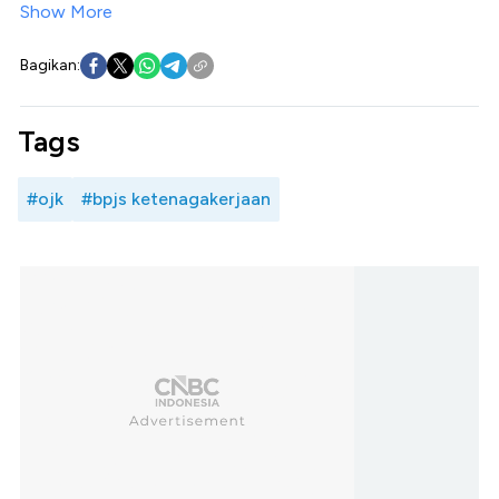
Show More
Bagikan:
Tags
#ojk
#bpjs ketenagakerjaan