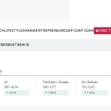
CH
LIFESTYLE
SHARIA
ENTREPRENEUR
CUAP CUAP CUAN
CNBC 
C
BERBUATBAIK.ID
S
JII
Pefindo i-Grade
Sri-Kehati
387.404
160.377
312.025
1.81
%
1.88
%
1.35
%