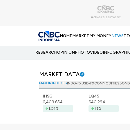
HOME
MARKET
MY MONEY
NEWS
TE
RESEARCH
OPINION
PHOTO
VIDEO
INFOGRAPHI
MARKET DATA
MAJOR INDEXES
INDO-FX
USD-FX
COMMODITIES
BOND
IHSG
LQ45
6,409.654
640.294
1.04
%
1.5
%