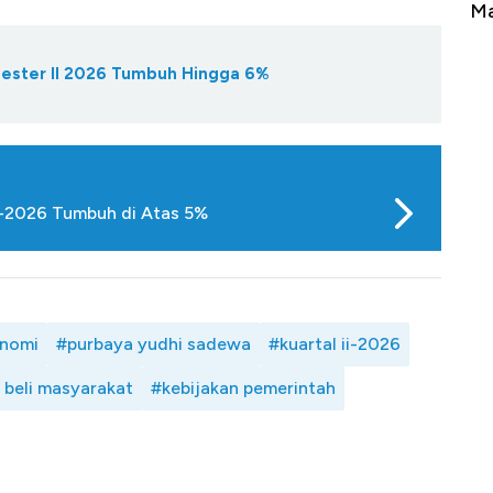
Tembaga Terbang ke Zona Berbahaya
Ma
ester II 2026 Tumbuh Hingga 6%
II-2026 Tumbuh di Atas 5%
nomi
#purbaya yudhi sadewa
#kuartal ii-2026
 beli masyarakat
#kebijakan pemerintah