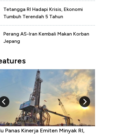
Tetangga RI Hadapi Krisis, Ekonomi
Tumbuh Terendah 5 Tahun
Perang AS-Iran Kembali Makan Korban
Jepang
eatures
u Panas Kinerja Emiten Minyak RI,
10 Provinsi den