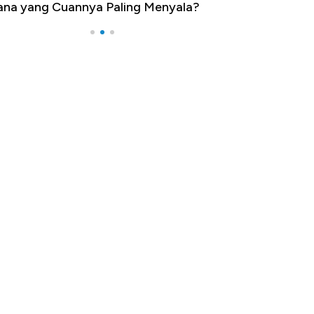
na yang Cuannya Paling Menyala?
Pengangguran Te