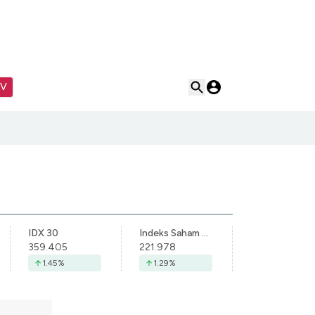
TV
IDX 30
Indeks Saham Syariah Indonesia
359.405
221.978
1.45
%
1.29
%