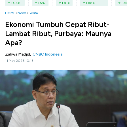
1.04
%
1.5
%
1.81
%
1.88
%
1.3
HOME
News
Berita
Ekonomi Tumbuh Cepat Ribut-
Lambat Ribut, Purbaya: Maunya
Apa?
Zahwa Madjid,
CNBC Indonesia
11 May 2026 10:13