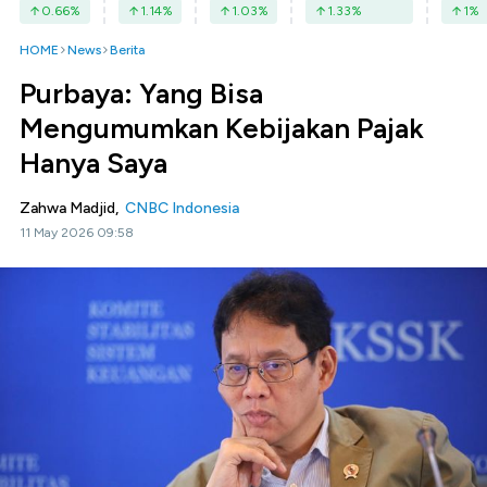
0.66
%
1.14
%
1.03
%
1.33
%
1
%
HOME
News
Berita
Purbaya: Yang Bisa
Mengumumkan Kebijakan Pajak
Hanya Saya
Zahwa Madjid,
CNBC Indonesia
11 May 2026 09:58