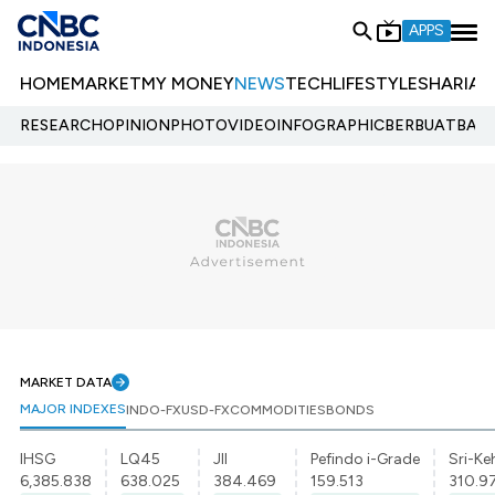
APPS
HOME
MARKET
MY MONEY
NEWS
TECH
LIFESTYLE
SHARIA
E
RESEARCH
OPINION
PHOTO
VIDEO
INFOGRAPHIC
BERBUATBAIK.
MARKET DATA
MAJOR INDEXES
INDO-FX
USD-FX
COMMODITIES
BONDS
IHSG
LQ45
JII
Pefindo i-Grade
Sri-Ke
6,385.838
638.025
384.469
159.513
310.9