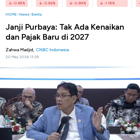
-0.69
%
-0.96
%
-0.89
%
-1.18
%
HOME
News
Berita
Janji Purbaya: Tak Ada Kenaikan
dan Pajak Baru di 2027
Zahwa Madjid,
CNBC Indonesia
20 May 2026 13:29