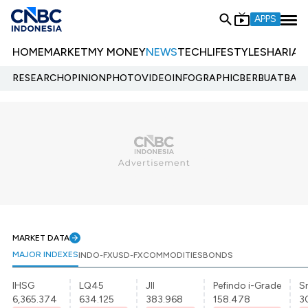
APPS
HOME
MARKET
MY MONEY
NEWS
TECH
LIFESTYLE
SHARIA
E
RESEARCH
OPINION
PHOTO
VIDEO
INFOGRAPHIC
BERBUATBAIK.
MARKET DATA
MAJOR INDEXES
INDO-FX
USD-FX
COMMODITIES
BONDS
IHSG
LQ45
JII
Pefindo i-Grade
Sr
6,365.374
634.125
383.968
158.478
3