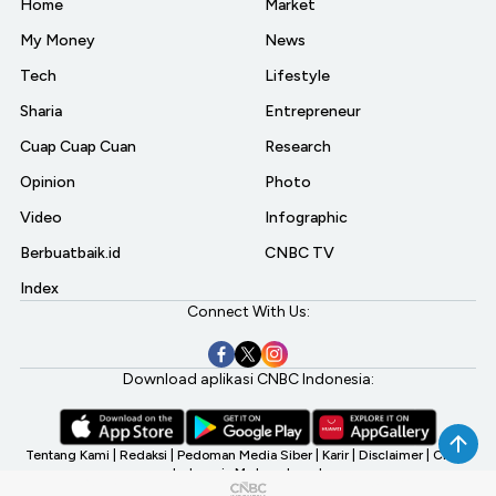
Home
Market
My Money
News
Tech
Lifestyle
Sharia
Entrepreneur
Cuap Cuap Cuan
Research
Opinion
Photo
Video
Infographic
Berbuatbaik.id
CNBC TV
Index
Connect With Us:
Download aplikasi CNBC Indonesia:
Tentang Kami
|
Redaksi
|
Pedoman Media Siber
|
Karir
|
Disclaimer
|
CNBC
Indonesia My Investment
©2026 CNBC Indonesia, A Transmedia Company