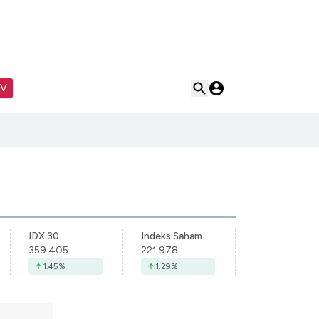
TV
IDX 30
Indeks Saham Syariah Indonesia
359.405
221.978
1.45
%
1.29
%