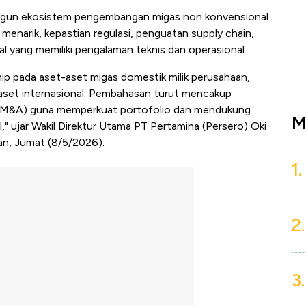
gun ekosistem pengembangan migas non konvensional
 menarik, kepastian regulasi, penguatan supply chain,
al yang memiliki pengalaman teknis dan operasional.
ip pada aset-aset migas domestik milik perusahaan,
a aset internasional. Pembahasan turut mencakup
n (M&A) guna memperkuat portofolio dan mendukung
M
," ujar Wakil Direktur Utama PT Pertamina (Persero) Oki
an, Jumat (8/5/2026).
1.
2.
3.