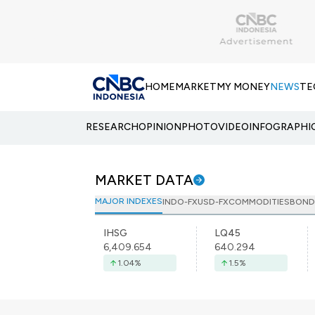
HOME
MARKET
MY MONEY
NEWS
TE
RESEARCH
OPINION
PHOTO
VIDEO
INFOGRAPHI
MARKET DATA
MAJOR INDEXES
INDO-FX
USD-FX
COMMODITIES
BOND
IHSG
LQ45
6,409.654
640.294
1.04
%
1.5
%