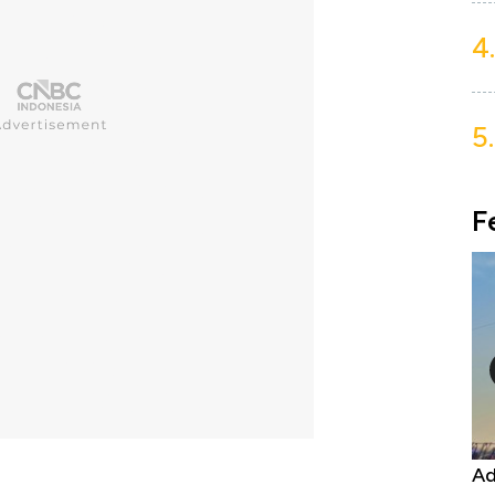
4.
5.
F
Harga
Adu Panas Kinerja Emiten Minyak RI,
10