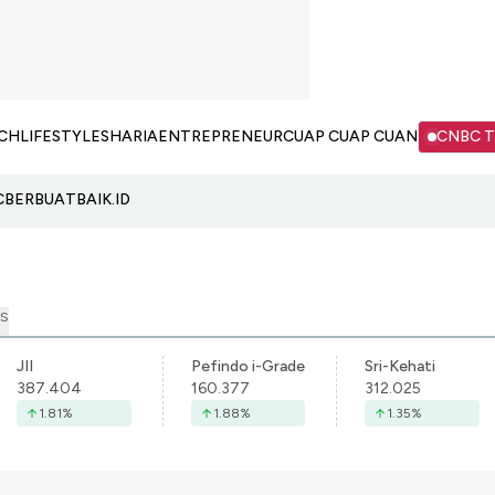
CH
LIFESTYLE
SHARIA
ENTREPRENEUR
CUAP CUAP CUAN
CNBC 
C
BERBUATBAIK.ID
S
JII
Pefindo i-Grade
Sri-Kehati
387.404
160.377
312.025
1.81
%
1.88
%
1.35
%