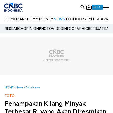
APPS
HOME
MARKET
MY MONEY
NEWS
TECH
LIFESTYLE
SHARIA
E
RESEARCH
OPINION
PHOTO
VIDEO
INFOGRAPHIC
BERBUATBAIK.
HOME
News
Foto News
FOTO
Penampakan Kilang Minyak
Terbesar RI yang Akan Diresmikan