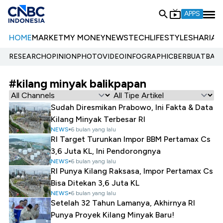
APPS
HOME
MARKET
MY MONEY
NEWS
TECH
LIFESTYLE
SHARIA
E
RESEARCH
OPINION
PHOTO
VIDEO
INFOGRAPHIC
BERBUATBAIK.
#kilang minyak balikpapan
Sudah Diresmikan Prabowo, Ini Fakta & Data
Kilang Minyak Terbesar RI
NEWS
6 bulan yang lalu
RI Target Turunkan Impor BBM Pertamax Cs
3,6 Juta KL, Ini Pendorongnya
NEWS
6 bulan yang lalu
RI Punya Kilang Raksasa, Impor Pertamax Cs
Bisa Ditekan 3,6 Juta KL
NEWS
6 bulan yang lalu
Setelah 32 Tahun Lamanya, Akhirnya RI
Punya Proyek Kilang Minyak Baru!