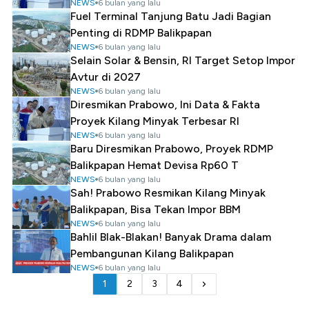
NEWS
6 bulan yang lalu
Fuel Terminal Tanjung Batu Jadi Bagian
Penting di RDMP Balikpapan
NEWS
6 bulan yang lalu
Selain Solar & Bensin, RI Target Setop Impor
Avtur di 2027
NEWS
6 bulan yang lalu
Diresmikan Prabowo, Ini Data & Fakta
Proyek Kilang Minyak Terbesar RI
NEWS
6 bulan yang lalu
Baru Diresmikan Prabowo, Proyek RDMP
Balikpapan Hemat Devisa Rp60 T
NEWS
6 bulan yang lalu
Sah! Prabowo Resmikan Kilang Minyak
Balikpapan, Bisa Tekan Impor BBM
NEWS
6 bulan yang lalu
Bahlil Blak-Blakan! Banyak Drama dalam
Pembangunan Kilang Balikpapan
NEWS
6 bulan yang lalu
1
2
3
4