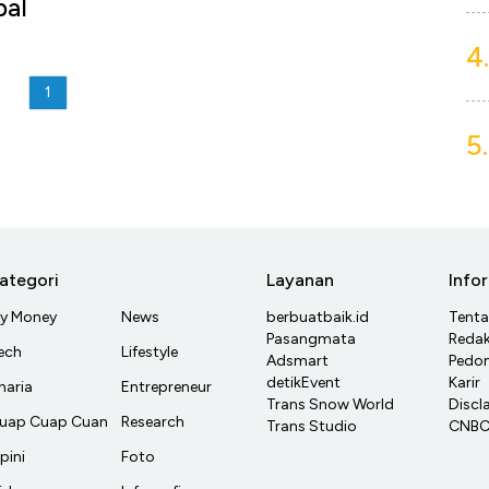
bal
4.
1
5.
ategori
Layanan
Info
y Money
News
berbuatbaik.id
Tent
Pasangmata
Redak
ech
Lifestyle
Adsmart
Pedom
detikEvent
Karir
haria
Entrepreneur
Trans Snow World
Discl
uap Cuap Cuan
Research
Trans Studio
CNBC 
pini
Foto