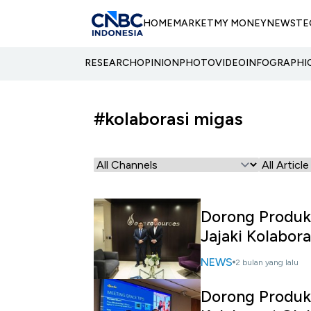
HOME
MARKET
MY MONEY
NEWS
TE
RESEARCH
OPINION
PHOTO
VIDEO
INFOGRAPHI
#kolaborasi migas
Dorong Produk
Jajaki Kolabora
NEWS
2 bulan yang lalu
Dorong Produk