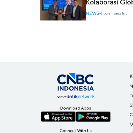
Kolaborasi Glo
NEWS
2 bulan yang lalu
K
M
T
part of
S
Download Apps
C
O
Connect With Us