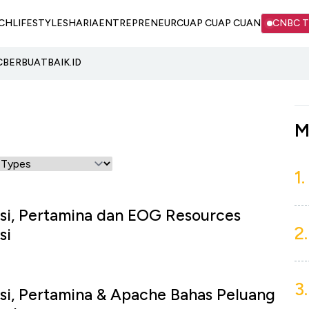
CH
LIFESTYLE
SHARIA
ENTREPRENEUR
CUAP CUAP CUAN
CNBC 
C
BERBUATBAIK.ID
M
1.
si, Pertamina dan EOG Resources
2.
si
3.
si, Pertamina & Apache Bahas Peluang