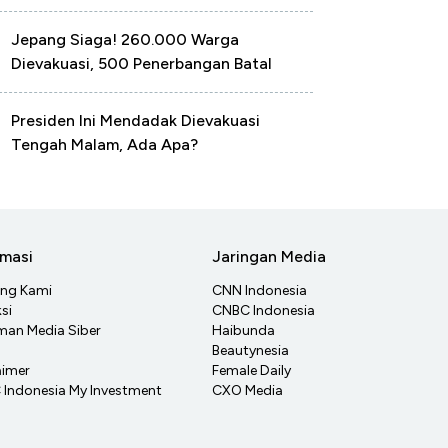
Jepang Siaga! 260.000 Warga
Dievakuasi, 500 Penerbangan Batal
Presiden Ini Mendadak Dievakuasi
Tengah Malam, Ada Apa?
rmasi
Jaringan Media
ang Kami
CNN Indonesia
si
CNBC Indonesia
an Media Siber
Haibunda
Beautynesia
aimer
Female Daily
Indonesia My Investment
CXO Media