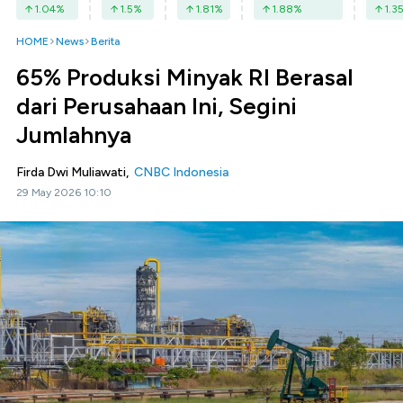
1.04
%
1.5
%
1.81
%
1.88
%
1.3
HOME
News
Berita
65% Produksi Minyak RI Berasal
dari Perusahaan Ini, Segini
Jumlahnya
Firda Dwi Muliawati,
CNBC Indonesia
29 May 2026 10:10