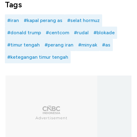
Tags
#iran
#kapal perang as
#selat hormuz
#donald trump
#centcom
#rudal
#blokade
#timur tengah
#perang iran
#minyak
#as
#ketegangan timur tengah