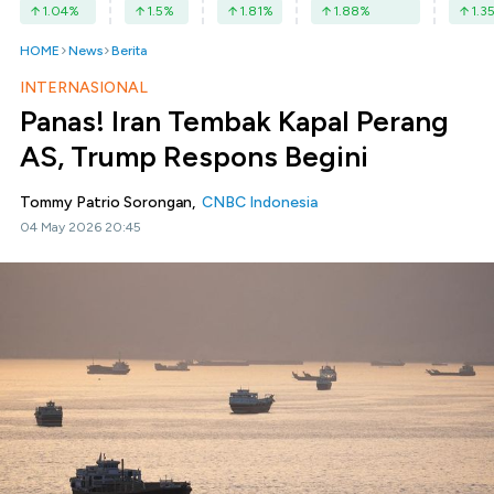
1.04
%
1.5
%
1.81
%
1.88
%
1.3
HOME
News
Berita
INTERNASIONAL
Panas! Iran Tembak Kapal Perang
AS, Trump Respons Begini
Tommy Patrio Sorongan,
CNBC Indonesia
04 May 2026 20:45