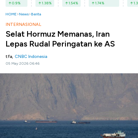
0.9
%
1.38
%
1.54
%
1.74
%
1.3
HOME
News
Berita
INTERNASIONAL
Selat Hormuz Memanas, Iran
Lepas Rudal Peringatan ke AS
tfa,
CNBC Indonesia
05 May 2026 06:46