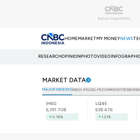
HOME
MARKET
MY MONEY
NEWS
TE
RESEARCH
OPINION
PHOTO
VIDEO
INFOGRAPHI
MARKET DATA
MAJOR INDEXES
INDO-FX
USD-FX
COMMODITIES
BOND
IHSG
LQ45
6,391.708
638.476
0.76
%
1.21
%