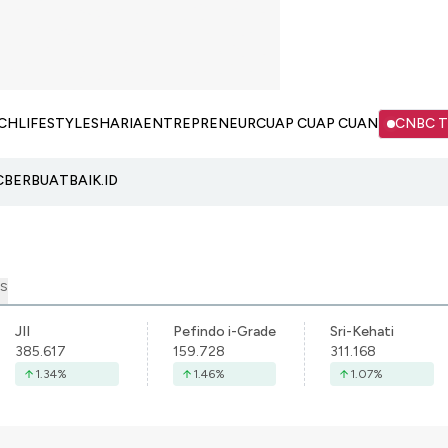
CH
LIFESTYLE
SHARIA
ENTREPRENEUR
CUAP CUAP CUAN
CNBC 
C
BERBUATBAIK.ID
S
JII
Pefindo i-Grade
Sri-Kehati
385.617
159.728
311.168
1.34
%
1.46
%
1.07
%