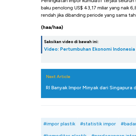
Peningkatan impor kumulatif terjadi selu
Harga Batu Bara Bangkit, Ad
baku penolong US$ 43,17 miliar yang naik 6,
Baik Buat Pengusaha RI
rendah jika dibanding periode yang sama tah
(haa/haa)
Saksikan video di bawah ini:
Video: Pertumbuhan Ekonomi Indonesia 
Next Article
RI Banyak Impor Minyak dari Singapura d
#impor plastik
#statistik impor
#badan
#komoditas plastik
#perdagangan inter