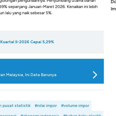
ruh golongan pengunaannya. Penyumbang utama bahan
a Kabar
Harga Emas Jatuh Usai Terbang 3 Hari,
Do
89% sepanjang Januari-Maret 2026. Kenaikan ini lebih
Apa yang Sebenarnya Terjadi?
Im
un lalu yang naik sebesar 5%.
Kuartal II-2026 Capai 5,29%
an Malaysia, Ini Data Barunya
 pusat statistik
#nilai impor
#volume impor
nasional
#ekonomi indonesia
#bahan baku plastik