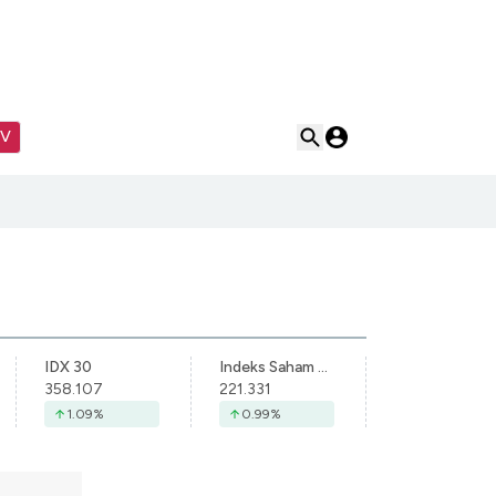
TV
IDX 30
Indeks Saham Syariah Indonesia
358.107
221.331
1.09
%
0.99
%