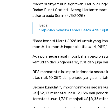
Maret nilainya turun signifikan. Hal ini diun
Badan Pusat Statistik Ateng Hartanto saat K
Jakarta pada Senin (4/5/2026).
Baca:
Siap-Siap Senyum Lebar! Besok Ada Keju
"Pada kondisi Maret 2026 ini untuk yang imp
month-to-month impor plastik itu 14,96%," 
Ada pun negara asal impor bahan baku plastik
kemudian dari Singapura 12,35% dan juga dar
BPS mencatat nilai impor Indonesia secara 
atau naik 10,05% dari periode yang sama ta
Secara kumulatif, impor nonmigas secara kum
US$52,97 miliar atau naik 12,16% dari peri
tercatat turun 1,72% menjadi US$8,33 miliar