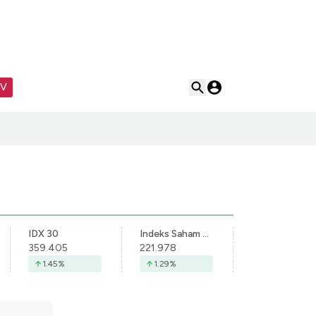
TV
IDX 30
Indeks Saham Syariah Indonesia
359.405
221.978
1.45
%
1.29
%