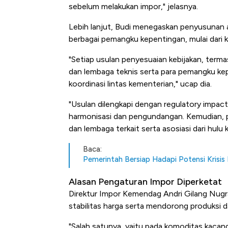
sebelum melakukan impor," jelasnya.
Lebih lanjut, Budi menegaskan penyusunan at
berbagai pemangku kepentingan, mulai dari 
"Setiap usulan penyesuaian kebijakan, term
dan lembaga teknis serta para pemangku kep
koordinasi lintas kementerian," ucap dia.
"Usulan dilengkapi dengan regulatory impact 
harmonisasi dan pengundangan. Kemudian, pr
dan lembaga terkait serta asosiasi dari hulu 
Baca:
Pemerintah Bersiap Hadapi Potensi Krisis
Alasan Pengaturan Impor Diperketat
Direktur Impor Kemendag Andri Gilang Nugr
stabilitas harga serta mendorong produksi d
"Salah satunya, yaitu pada komoditas kacan