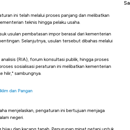
di Jaman Dulu
Sa
uran ini telah melalui proses panjang dan melibatkan
kementerian teknis hingga pelaku usaha.
asuk usulan pembatasan impor berasal dari kementerian
entingan. Selanjutnya, usulan tersebut dibahas melalui
analisis (RIA), forum konsultasi publik, hingga proses
oses sosialisasi peraturan ini melibatkan kementerian
ke hilir," sambungnya.
 Iklim dan Pangan
aha menjelaskan, pengaturan ini bertujuan menjaga
alam negeri.
g hijau dan kacang tanah. Penurunan minat petani untuk