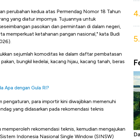
4.
an perubahan kedua atas Permendag Nomor 18 Tahun
ang yang diatur impornya. Tujuannya untuk
eseimbangan pasokan dan permintaan di dalam negeri,
rta memperkuat ketahanan pangan nasional," kata Budi
5.
026).
sukkan sejumlah komoditas ke dalam daftar pembatasan
F
akan, bungkil kedelai, kacang hijau, kacang tanah, beras
Ada Apa dengan Gula RI?
pengaturan, para importir kini diwajibkan memenuhi
endag yang didasarkan pada rekomendasi teknis
ulu memperoleh rekomendasi teknis, kemudian mengajukan
Begini Cara Korsel atasi Panas Tanpa AC
Da
i Sistem Indonesia Nasional Single Window (SINSW)