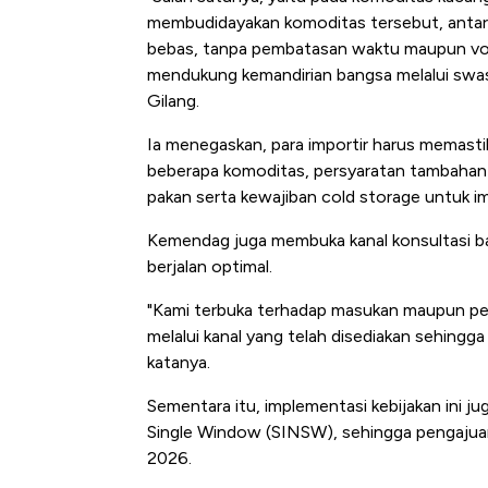
membudidayakan komoditas tersebut, antara
bebas, tanpa pembatasan waktu maupun volum
mendukung kemandirian bangsa melalui swa
Gilang.
Ia menegaskan, para importir harus memasti
beberapa komoditas, persyaratan tambahan j
pakan serta kewajiban cold storage untuk im
Kemendag juga membuka kanal konsultasi ba
berjalan optimal.
"Kami terbuka terhadap masukan maupun per
melalui kanal yang telah disediakan sehingga 
katanya.
Sementara itu, implementasi kebijakan ini ju
Single Window (SINSW), sehingga pengajuan i
2026.