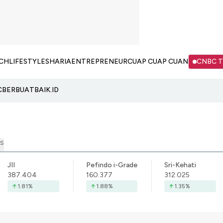
CH
LIFESTYLE
SHARIA
ENTREPRENEUR
CUAP CUAP CUAN
CNBC 
C
BERBUATBAIK.ID
S
JII
Pefindo i-Grade
Sri-Kehati
387.404
160.377
312.025
1.81
%
1.88
%
1.35
%