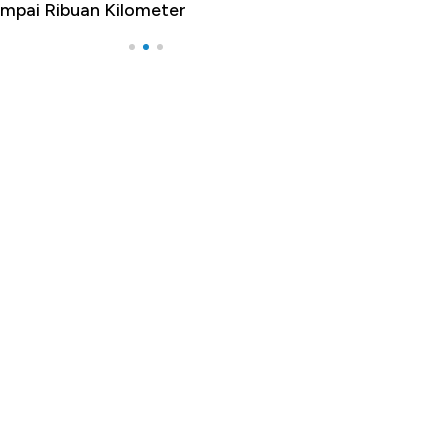
mpai Ribuan Kilometer
Melancong Luar 