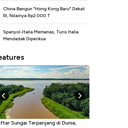
China Bangun "Hong Kong Baru" Dekat
RI, Nilainya Rp2.000 T
Spanyol-Italia Memanas, Turis Italia
Mendadak Diperiksa
eatures
ftar Sungai Terpanjang di Dunia,
Negara yang Wa