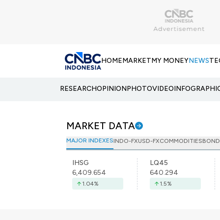
HOME
MARKET
MY MONEY
NEWS
TE
RESEARCH
OPINION
PHOTO
VIDEO
INFOGRAPHI
MARKET DATA
MAJOR INDEXES
INDO-FX
USD-FX
COMMODITIES
BOND
IHSG
LQ45
6,409.654
640.294
1.04
%
1.5
%