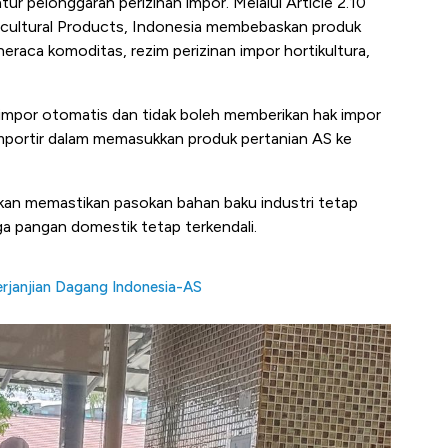
tur pelonggaran perizinan impor. Melalui Article 2.10
icultural Products, Indonesia membebaskan produk
neraca komoditas, rezim perizinan impor hortikultura,
 impor otomatis dan tidak boleh memberikan hak impor
mportir dalam memasukkan produk pertanian AS ke
kan memastikan pasokan bahan baku industri tetap
rga pangan domestik tetap terkendali.
rjanjian Dagang Indonesia-AS