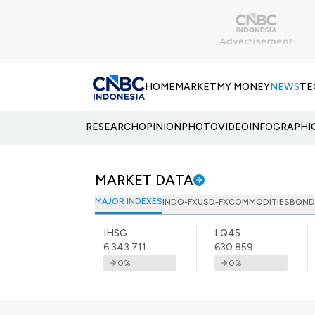
HOME
MARKET
MY MONEY
NEWS
TE
RESEARCH
OPINION
PHOTO
VIDEO
INFOGRAPHI
MARKET DATA
MAJOR INDEXES
INDO-FX
USD-FX
COMMODITIES
BOND
IHSG
LQ45
6,343.711
630.859
0
%
0
%