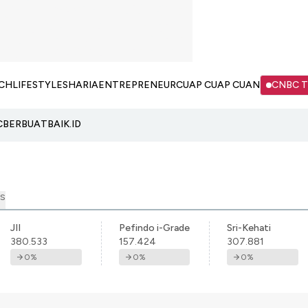
CH
LIFESTYLE
SHARIA
ENTREPRENEUR
CUAP CUAP CUAN
CNBC 
C
BERBUATBAIK.ID
S
JII
Pefindo i-Grade
Sri-Kehati
380.533
157.424
307.881
0
%
0
%
0
%