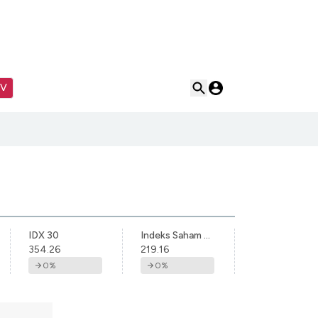
TV
IDX 30
Indeks Saham Syariah Indonesia
354.26
219.16
0
%
0
%