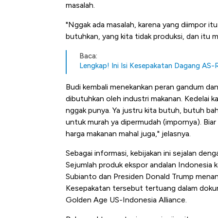
Dominasi China Menggila, Ja
masalah.
Impor 100 Negara
"Nggak ada masalah, karena yang diimpor itu
butuhkan, yang kita tidak produksi, dan itu 
Baca:
Lengkap! Ini Isi Kesepakatan Dagang AS
Budi kembali menekankan peran gandum dan 
dibutuhkan oleh industri makanan. Kedelai ka
nggak punya. Ya justru kita butuh, butuh b
untuk murah ya dipermudah (impornya). Biar k
harga makanan mahal juga," jelasnya.
Sebagai informasi, kebijakan ini sejalan de
Sejumlah produk ekspor andalan Indonesia k
Subianto dan Presiden Donald Trump menanda
Kesepakatan tersebut tertuang dalam dok
Golden Age US-Indonesia Alliance.