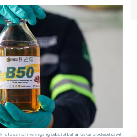
uk foto sambil memegang sebotol bahan bakar biodiesel sawit