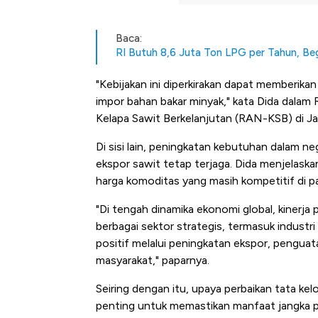
Baca:
RI Butuh 8,6 Juta Ton LPG per Tahun, Begi
"Kebijakan ini diperkirakan dapat memberikan
impor bahan bakar minyak," kata Dida dalam
Kelapa Sawit Berkelanjutan (RAN-KSB) di Ja
Di sisi lain, peningkatan kebutuhan dalam ne
ekspor sawit tetap terjaga. Dida menjelaskan
harga komoditas yang masih kompetitif di pa
"Di tengah dinamika ekonomi global, kinerja
berbagai sektor strategis, termasuk industri
positif melalui peningkatan ekspor, penguata
masyarakat," paparnya.
Seiring dengan itu, upaya perbaikan tata ke
Kongo Tutup Keran Ekspor, 
penting untuk memastikan manfaat jangka pa