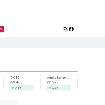
TV
IDX 30
Indeks Saham Syariah Indonesia
359.405
221.978
1.45
%
1.29
%