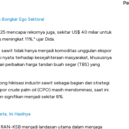
erbahaya
Mana yang Cuannya Paling Menyala?
Pe
n Bongkar Ego Sektoral
2025 mencapai rekornya juga, sekitar US$ 40 miliar untuk
 meningkat 11%," ujar Dida.
 sawit tidak hanya menjadi komoditas unggulan ekspor
si nyata terhadap kesejahteraan masyarakat, khususnya
dari perbaikan harga tandan buah segar (TBS) yang
hilirisasi industri sawit sebagai bagian dari strategi
spor crude palm oil (CPO) masih mendominasi, saat ini
 signifikan menjadi sekitar 8%.
ta, Ini Hasilnya
si RAN-KSB menjadi landasan utama dalam menjaga