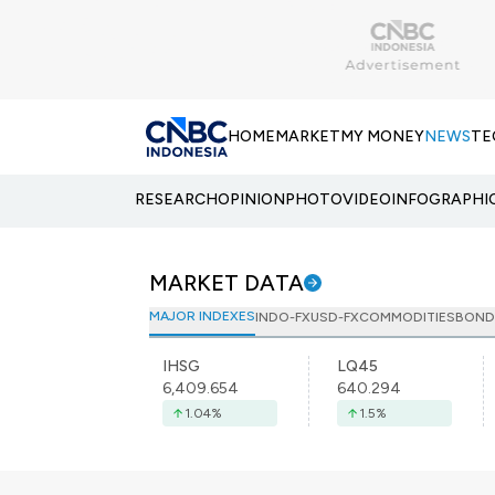
HOME
MARKET
MY MONEY
NEWS
TE
RESEARCH
OPINION
PHOTO
VIDEO
INFOGRAPHI
MARKET DATA
MAJOR INDEXES
INDO-FX
USD-FX
COMMODITIES
BOND
IHSG
LQ45
6,409.654
640.294
1.04
%
1.5
%