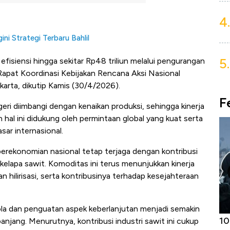
4.
ni Strategi Terbaru Bahlil
5.
 efisiensi hingga sekitar Rp48 triliun melalui pengurangan
 Rapat Koordinasi Kebijakan Rencana Aksi Nasional
karta, dikutip Kamis (30/4/2026).
F
geri diimbangi dengan kenaikan produksi, sehingga kinerja
 hal ini didukung oleh permintaan global yang kuat serta
sar internasional.
 perekonomian nasional tetap terjaga dengan kontribusi
 kelapa sawit. Komoditas ini terus menunjukkan kinerja
n hilirisasi, serta kontribusinya terhadap kesejahteraan
lola dan penguatan aspek keberlanjutan menjadi semakin
Harga
Adu Panas Kinerja Emiten Minyak RI,
10
njang. Menurutnya, kontribusi industri sawit ini cukup