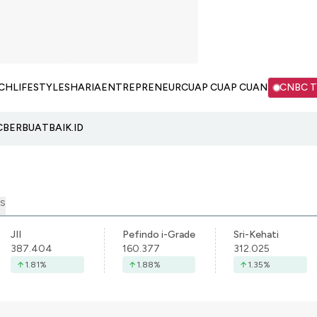
CH
LIFESTYLE
SHARIA
ENTREPRENEUR
CUAP CUAP CUAN
CNBC 
C
BERBUATBAIK.ID
S
JII
Pefindo i-Grade
Sri-Kehati
387.404
160.377
312.025
1.81
%
1.88
%
1.35
%