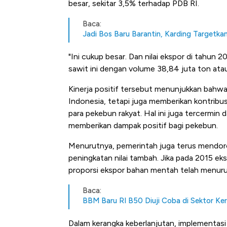
besar, sekitar 3,5% terhadap PDB RI.
Tembaga Terbang ke Zona B
Baca:
Jadi Bos Baru Barantin, Karding Targetka
"Ini cukup besar. Dan nilai ekspor di tahun 
sawit ini dengan volume 38,84 juta ton atau
Kinerja positif tersebut menunjukkan bahwa
Indonesia, tetapi juga memberikan kontribu
para pekebun rakyat. Hal ini juga tercermin 
memberikan dampak positif bagi pekebun.
Menurutnya, pemerintah juga terus mendorong 
peningkatan nilai tambah. Jika pada 2015 ek
proporsi ekspor bahan mentah telah menurun
Baca:
BBM Baru RI B50 Diuji Coba di Sektor Kere
Dalam kerangka keberlanjutan, implementa