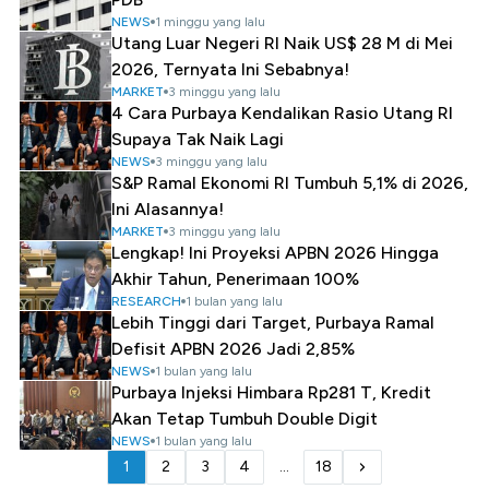
NEWS
1 minggu yang lalu
Utang Luar Negeri RI Naik US$ 28 M di Mei
2026, Ternyata Ini Sebabnya!
MARKET
3 minggu yang lalu
4 Cara Purbaya Kendalikan Rasio Utang RI
Supaya Tak Naik Lagi
NEWS
3 minggu yang lalu
S&P Ramal Ekonomi RI Tumbuh 5,1% di 2026,
Ini Alasannya!
MARKET
3 minggu yang lalu
Lengkap! Ini Proyeksi APBN 2026 Hingga
Akhir Tahun, Penerimaan 100%
RESEARCH
1 bulan yang lalu
Lebih Tinggi dari Target, Purbaya Ramal
Defisit APBN 2026 Jadi 2,85%
NEWS
1 bulan yang lalu
Purbaya Injeksi Himbara Rp281 T, Kredit
Akan Tetap Tumbuh Double Digit
NEWS
1 bulan yang lalu
1
2
3
4
...
18