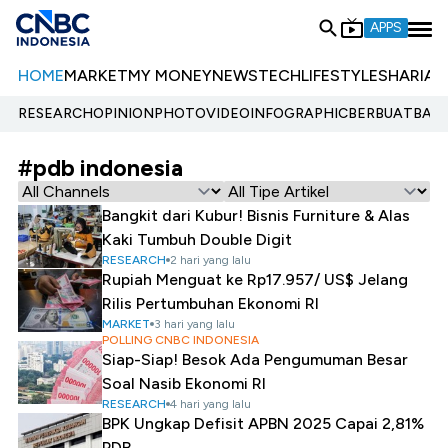
APPS
HOME
MARKET
MY MONEY
NEWS
TECH
LIFESTYLE
SHARIA
E
RESEARCH
OPINION
PHOTO
VIDEO
INFOGRAPHIC
BERBUATBAIK.
#pdb indonesia
Bangkit dari Kubur! Bisnis Furniture & Alas
Kaki Tumbuh Double Digit
RESEARCH
2 hari yang lalu
Rupiah Menguat ke Rp17.957/ US$ Jelang
Rilis Pertumbuhan Ekonomi RI
MARKET
3 hari yang lalu
POLLING CNBC INDONESIA
Siap-Siap! Besok Ada Pengumuman Besar
Soal Nasib Ekonomi RI
RESEARCH
4 hari yang lalu
BPK Ungkap Defisit APBN 2025 Capai 2,81%
PDB