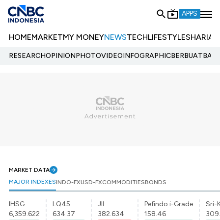
APPS
HOME
MARKET
MY MONEY
NEWS
TECH
LIFESTYLE
SHARIA
E
RESEARCH
OPINION
PHOTO
VIDEO
INFOGRAPHIC
BERBUATBAIK.
MARKET DATA
MAJOR INDEXES
INDO-FX
USD-FX
COMMODITIES
BONDS
IHSG
LQ45
JII
Pefindo i-Grade
Sri-
6,359.622
634.37
382.634
158.46
309