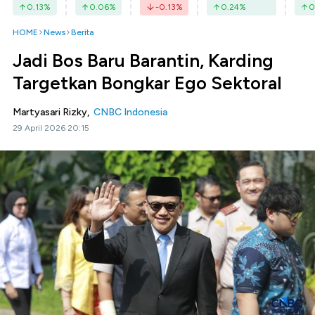
0.13
%
0.06
%
-0.13
%
0.24
%
0
HOME
News
Berita
Jadi Bos Baru Barantin, Karding
Targetkan Bongkar Ego Sektoral
Martyasari Rizky,
CNBC Indonesia
29 April 2026 20:15