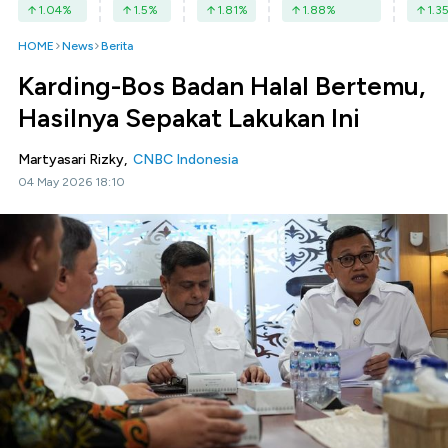
1.04
%
1.5
%
1.81
%
1.88
%
1.3
HOME
News
Berita
Karding-Bos Badan Halal Bertemu,
Hasilnya Sepakat Lakukan Ini
Martyasari Rizky,
CNBC Indonesia
04 May 2026 18:10