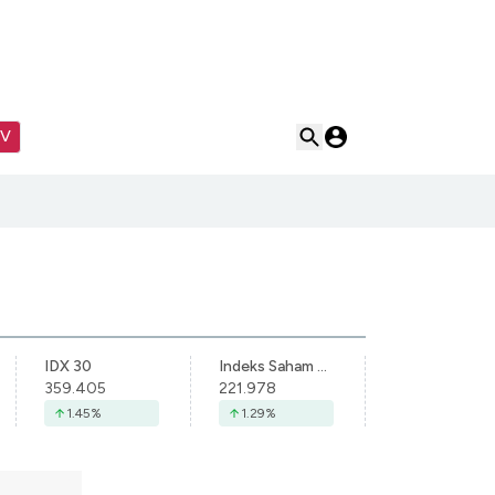
TV
IDX 30
Indeks Saham Syariah Indonesia
359.405
221.978
1.45
%
1.29
%