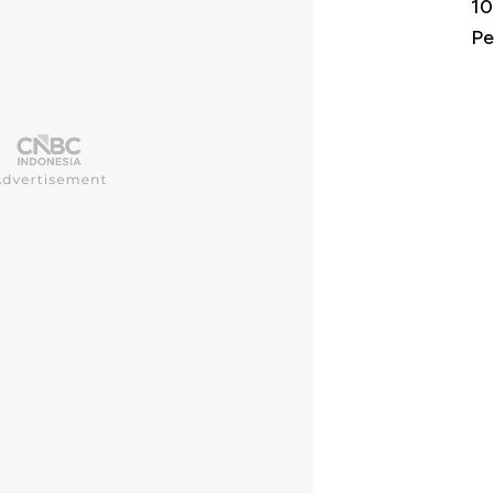
Harga
Adu Panas Kinerja Emiten Minyak RI,
10
erbahaya
Mana yang Cuannya Paling Menyala?
Pe