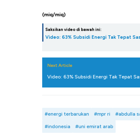
(miq/miq)
Saksikan video di bawah ini:
Video: 63% Subsidi Energi Tak Tepat Sas
Next Article
Video: 63% Subsidi Energi Tak Tepat Sa
#energi terbarukan
#mpr ri
#abdulla s
#indonesia
#uni emirat arab