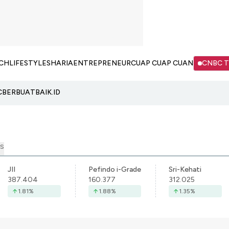
CH
LIFESTYLE
SHARIA
ENTREPRENEUR
CUAP CUAP CUAN
CNBC 
C
BERBUATBAIK.ID
S
JII
Pefindo i-Grade
Sri-Kehati
387.404
160.377
312.025
1.81
%
1.88
%
1.35
%