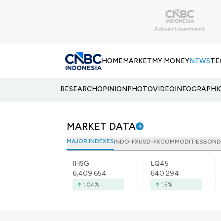
HOME
MARKET
MY MONEY
NEWS
TE
RESEARCH
OPINION
PHOTO
VIDEO
INFOGRAPHI
MARKET DATA
MAJOR INDEXES
INDO-FX
USD-FX
COMMODITIES
BOND
IHSG
LQ45
6,409.654
640.294
1.04
%
1.5
%