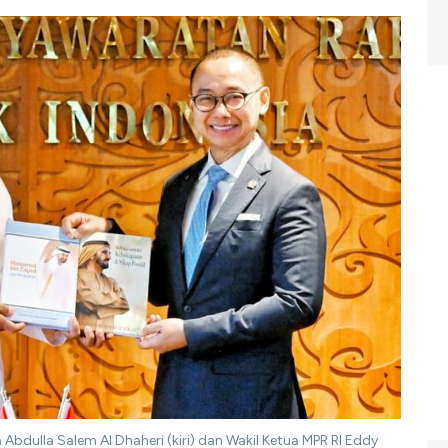
 Abdulla Salem Al Dhaheri (kiri) dan Wakil Ketua MPR RI Eddy