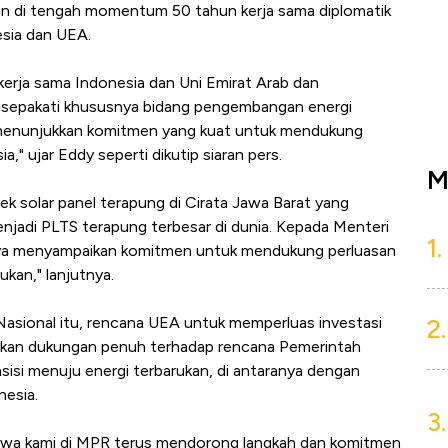
an di tengah momentum 50 tahun kerja sama diplomatik
sia dan UEA.
erja sama Indonesia dan Uni Emirat Arab dan
disepakati khususnya bidang pengembangan energi
 menunjukkan komitmen yang kuat untuk mendukung
" ujar Eddy seperti dikutip siaran pers.
M
ek solar panel terapung di Cirata Jawa Barat yang
enjadi PLTS terapung terbesar di dunia. Kepada Menteri
1.
saya menyampaikan komitmen untuk mendukung perluasan
ukan," lanjutnya.
asional itu, rencana UEA untuk memperluas investasi
2.
upakan dukungan penuh terhadap rencana Pemerintah
si menuju energi terbarukan, di antaranya dengan
nesia.
3.
hwa kami di MPR terus mendorong langkah dan komitmen