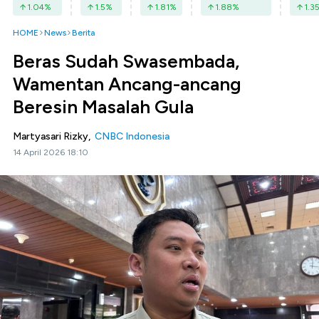
1.04
%
1.5
%
1.81
%
1.88
%
1.3
HOME
News
Berita
Beras Sudah Swasembada,
Wamentan Ancang-ancang
Beresin Masalah Gula
Martyasari Rizky,
CNBC Indonesia
14 April 2026 18:10