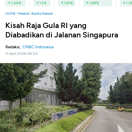
1.04
%
1.5
%
1.81
%
1.88
%
1.3
HOME
Market
Berita Market
Kisah Raja Gula RI yang
Diabadikan di Jalanan Singapura
Redaksi,
CNBC Indonesia
11 April 2026 09:00