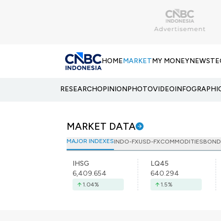
HOME
MARKET
MY MONEY
NEWS
TE
RESEARCH
OPINION
PHOTO
VIDEO
INFOGRAPHI
MARKET DATA
MAJOR INDEXES
INDO-FX
USD-FX
COMMODITIES
BOND
IHSG
LQ45
6,409.654
640.294
1.04
%
1.5
%