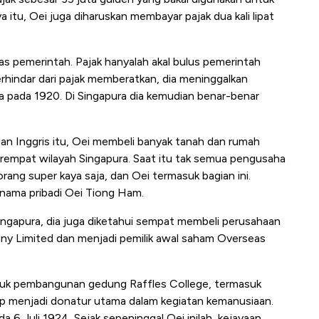
 itu, Oei juga diharuskan membayar pajak dua kali lipat
eras pemerintah. Pajak hanyalah akal bulus pemerintah
rhindar dari pajak memberatkan, dia meninggalkan
a pada 1920. Di Singapura dia kemudian benar-benar
han Inggris itu, Oei membeli banyak tanah dan rumah
perempat wilayah Singapura. Saat itu tak semua pengusaha
ang super kaya saja, dan Oei termasuk bagian ini.
 nama pribadi Oei Tiong Ham.
ngapura, dia juga diketahui sempat membeli perusahaan
 Limited dan menjadi pemilik awal saham Overseas
uk pembangunan gedung Raffles College, termasuk
p menjadi donatur utama dalam kegiatan kemanusiaan.
 6 Juli 1924. Sejak sepeninggal Oei inilah, kejayaan