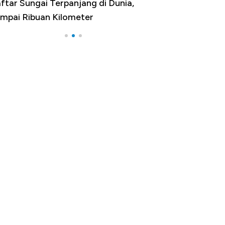
rpanjang di Dunia,
Negara yang Warganya Serin
ilometer
Melancong Luar Negeri, RI ke