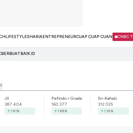
CH
LIFESTYLE
SHARIA
ENTREPRENEUR
CUAP CUAP CUAN
CNBC 
C
BERBUATBAIK.ID
S
JII
Pefindo i-Grade
Sri-Kehati
387.404
160.377
312.025
1.81
%
1.88
%
1.35
%