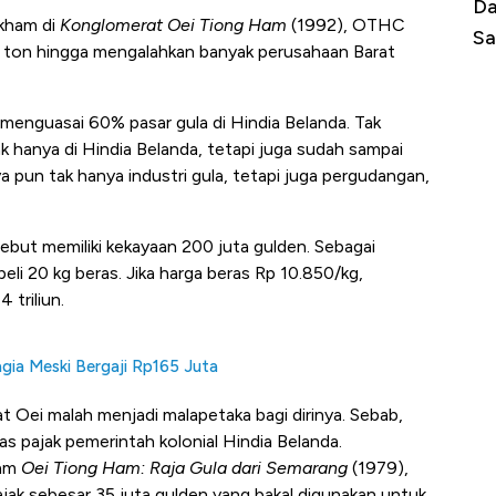
gini Cara Korsel atasi Panas Tanpa AC
Daftar Sungai Te
okham di
Konglomerat Oei Tiong Ham
(1992), OTHC
 Jaman Dulu
Sampai Ribuan K
u ton hingga mengalahkan banyak perusahaan Barat
enguasai 60% pasar gula di Hindia Belanda. Tak
ak hanya di Hindia Belanda, tetapi juga sudah sampai
ya pun tak hanya industri gula, tetapi juga pergudangan,
isebut memiliki kekayaan 200 juta gulden. Sebagai
li 20 kg beras. Jika harga beras Rp 10.850/kg,
 triliun.
gia Meski Bergaji Rp165 Juta
at Oei malah menjadi malapetaka bagi dirinya. Sebab,
as pajak pemerintah kolonial Hindia Belanda.
lam
Oei Tiong Ham: Raja Gula dari Semarang
(1979),
jak sebesar 35 juta gulden yang bakal digunakan untuk