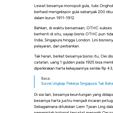
Be
Lewat besarnya monopoli gula, tulis Ongh
di
berhasil mengekspor gula sebanyak 200 rib
dalam kurun 1911-1912.
Bahkan, di waktu bersamaan, OTHC sukses m
berhenti di situ, sayap bisnis OTHC pun tid
India, Singapura hingga London. Lini bisnisn
pelayaran, dan perbankan.
Tak heran, berkat besarnya bisnis itu, Oei d
catatan, uang 1 gulden pada 1925 bisa membe
diperkirakan harta kekayaannya senilai Rp 43,4
Baca:
Survei Ungkap Pekerja Singapura Tak Baha
Di sisi lain, besarnya keuntungan yang didap
besarnya harta justru menjadi incaran petug
Sebagaimana dituliskan Liem Tjwan Ling da
pemerintah kolonial tercatat menagih Oei pa