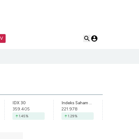
TV
IDX 30
Indeks Saham Syariah Indonesia
359.405
221.978
1.45
%
1.29
%