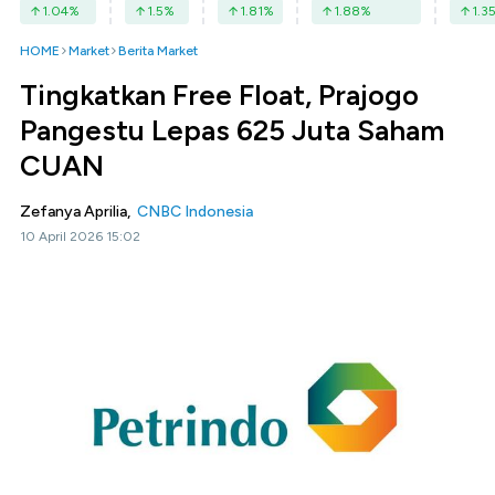
1.04
%
1.5
%
1.81
%
1.88
%
1.3
HOME
Market
Berita Market
Tingkatkan Free Float, Prajogo
Pangestu Lepas 625 Juta Saham
CUAN
Zefanya Aprilia,
CNBC Indonesia
10 April 2026 15:02