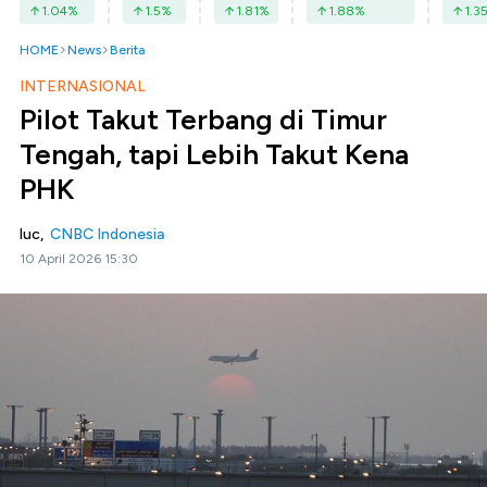
1.04
%
1.5
%
1.81
%
1.88
%
1.3
HOME
News
Berita
INTERNASIONAL
Pilot Takut Terbang di Timur
Tengah, tapi Lebih Takut Kena
PHK
luc,
CNBC Indonesia
10 April 2026 15:30