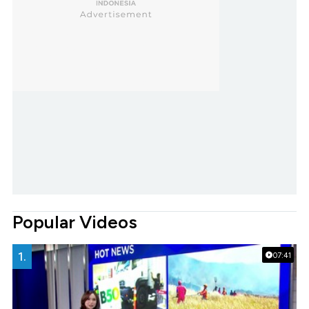
Popular Videos
1.
07:41