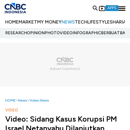
APPS
HOME
MARKET
MY MONEY
NEWS
TECH
LIFESTYLE
SHARIA
E
RESEARCH
OPINION
PHOTO
VIDEO
INFOGRAPHIC
BERBUATBAIK.
HOME
News
Video News
VIDEO
Video: Sidang Kasus Korupsi PM
Israel Netanyahu Dilanjutkan