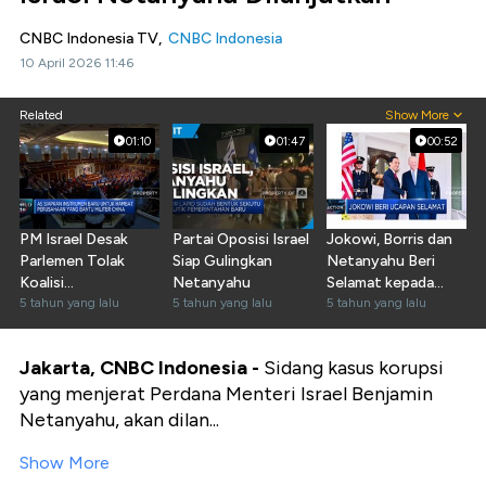
CNBC Indonesia TV,
CNBC Indonesia
10 April 2026 11:46
Related
Show More
01:10
01:47
00:52
PM Israel Desak
Partai Oposisi Israel
Jokowi, Borris dan
Parlemen Tolak
Siap Gulingkan
Netanyahu Beri
Koalisi
Netanyahu
Selamat kepada
Pemerintahan Baru
5 tahun yang lalu
5 tahun yang lalu
Biden
5 tahun yang lalu
Jakarta, CNBC Indonesia -
Sidang kasus korupsi
yang menjerat Perdana Menteri Israel Benjamin
Netanyahu, akan dilan...
Show More