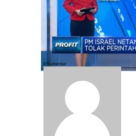
Bagikan:
#netanyahu
#icc