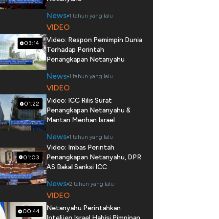
News
1 tahun yang lalu
VIDEO
Video: Respon Pemimpin Dunia
03:14
Terhadap Perintah
Penangkapan Netanyahu
News
1 tahun yang lalu
VIDEO
Video: ICC Rilis Surat
01:22
Penangkapan Netanyahu &
Mantan Menhan Israel
News
1 tahun yang lalu
Video: Imbas Perintah
Penangkapan Netanyahu, DPR
01:03
AS Bakal Sanksi ICC
News
2 tahun yang lalu
VIDEO
Netanyahu Perintahkan
00:44
Intelijen Israel Habisi Pimpinan