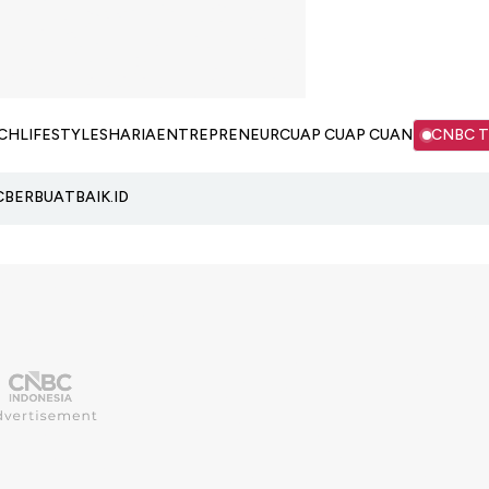
CH
LIFESTYLE
SHARIA
ENTREPRENEUR
CUAP CUAP CUAN
CNBC 
C
BERBUATBAIK.ID