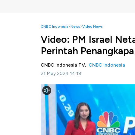
CNBC Indonesia
News
Video News
Video: PM Israel Net
Perintah Penangkapa
CNBC Indonesia TV,
CNBC Indonesia
21 May 2024 14:18
Jakarta, CNBC Indonesia
-Perdana Menter
menolak dengan rasa muak permohonan Jaks
perintah penangkapannya atas dugaan kejaha
Simak informasi selengkapnya dalam progr
ini.