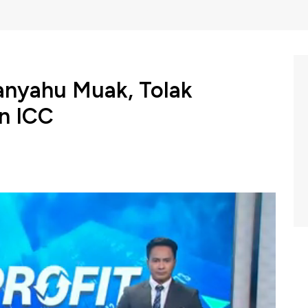
anyahu Muak, Tolak
n ICC
i, Israel Benjamin Netanyahu mengatakan dirinya
a Mahkamah Pidana Internasional atau ICC untuk surat
tan perang di Gaza, Palestina.
am Profit CNBC Indonesia (Selasa, 21/05/2024) berikut