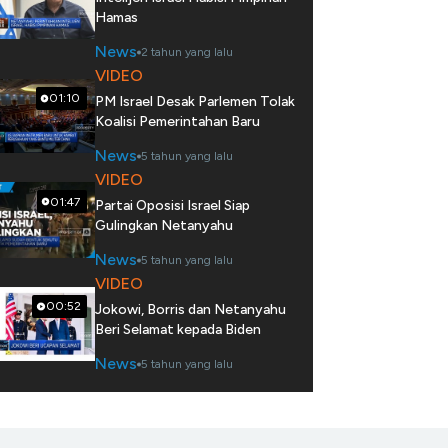
Hamas
News
2 tahun yang lalu
VIDEO
01:10
PM Israel Desak Parlemen Tolak
Koalisi Pemerintahan Baru
News
5 tahun yang lalu
VIDEO
01:47
Partai Oposisi Israel Siap
Gulingkan Netanyahu
News
5 tahun yang lalu
VIDEO
00:52
Jokowi, Borris dan Netanyahu
Beri Selamat kepada Biden
News
5 tahun yang lalu