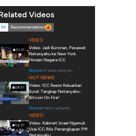
Related Videos
All
Recommendation
VIDEO
Video: Jadi Buronan, Pesawat
01:31
Netanyahu ke New York
Hindari Negara ICC
News
10 bulan yang lalu
HOT NEWS
Video: ICC Resmi Keluarkan
04:51
Surat Tangkap Netanyahu-
Bitcoin On Fire!
News
1 tahun yang lalu
VIDEO
Video: Kabinet Israel Ngamuk
02:21
Usai ICC Rilis Penangkapan PM
Netanyahu