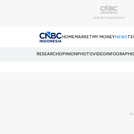
HOME
MARKET
MY MONEY
NEWS
TE
RESEARCH
OPINION
PHOTO
VIDEO
INFOGRAPHI