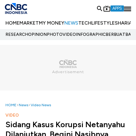
APPS
HOME
MARKET
MY MONEY
NEWS
TECH
LIFESTYLE
SHARIA
E
RESEARCH
OPINION
PHOTO
VIDEO
INFOGRAPHIC
BERBUATBAIK.
HOME
News
Video News
VIDEO
Sidang Kasus Korupsi Netanyahu
Dilanjutkan, Begini Nasibnya