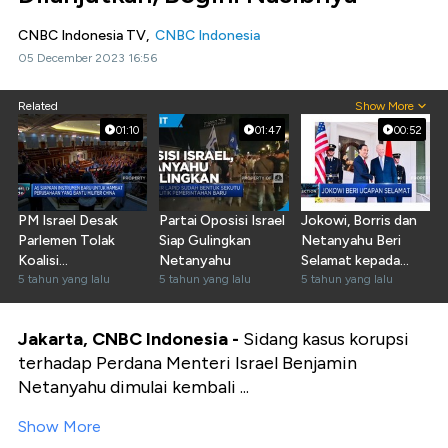
CNBC Indonesia TV,
CNBC Indonesia
05 December 2023 16:56
Related
Show More
01:10
01:47
00:52
PM Israel Desak
Partai Oposisi Israel
Jokowi, Borris dan
Parlemen Tolak
Siap Gulingkan
Netanyahu Beri
Koalisi
Netanyahu
Selamat kepada
Pemerintahan Baru
5 tahun yang lalu
5 tahun yang lalu
Biden
5 tahun yang lalu
Jakarta, CNBC Indonesia -
Sidang kasus korupsi
terhadap Perdana Menteri Israel Benjamin
Netanyahu dimulai kembali ...
Show More