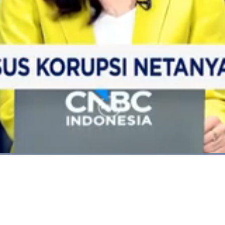
Dimuat
:
100.00%