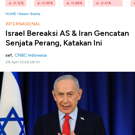
-0.12
%
-0.49
%
-0.68
%
-0.41
%
HOME
News
Berita
INTERNASIONAL
Israel Bereaksi AS & Iran Gencatan
Senjata Perang, Katakan Ini
sef,
CNBC Indonesia
08 April 2026 09:10