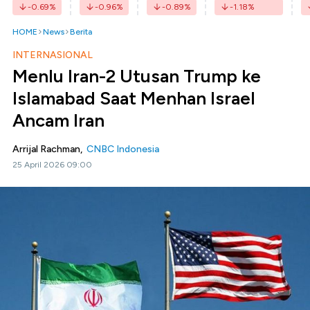
-0.69
%
-0.96
%
-0.89
%
-1.18
%
HOME
News
Berita
INTERNASIONAL
Menlu Iran-2 Utusan Trump ke
Islamabad Saat Menhan Israel
Ancam Iran
Arrijal Rachman,
CNBC Indonesia
25 April 2026 09:00