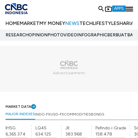
APPS
HOME
MARKET
MY MONEY
NEWS
TECH
LIFESTYLE
SHARIA
E
RESEARCH
OPINION
PHOTO
VIDEO
INFOGRAPHIC
BERBUATBAIK.
MARKET DATA
MAJOR INDEXES
INDO-FX
USD-FX
COMMODITIES
BONDS
IHSG
LQ45
JII
Pefindo i-Grade
Sr
6,365.374
634.125
383.968
158.478
3