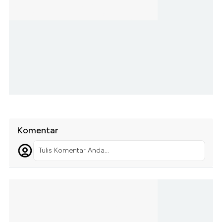
Komentar
Tulis Komentar Anda...