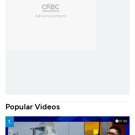
Popular Videos
1.
07:40