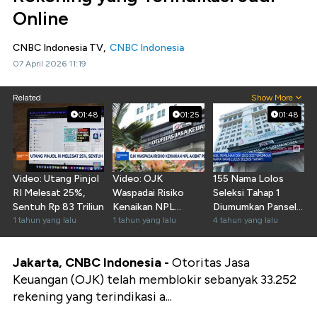
Online
CNBC Indonesia TV,
CNBC Indonesia
07 April 2026 11:19
Related
Show More
01:48
01:25
01:48
Video: Utang Pinjol
Video: OJK
155 Nama Lolos
RI Melesat 25%,
Waspadai Risiko
Seleksi Tahap 1
Sentuh Rp 83 Triliun
Kenaikan NPL
Diumumkan Pansel
1 tahun yang lalu
Akibat Perang
1 tahun yang lalu
Pemilihan OJK
4 tahun yang lalu
Dagang
Jakarta, CNBC Indonesia -
Otoritas Jasa
Keuangan (OJK) telah memblokir sebanyak 33.252
rekening yang terindikasi a...