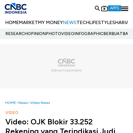
APPS
HOME
MARKET
MY MONEY
NEWS
TECH
LIFESTYLE
SHARIA
E
RESEARCH
OPINION
PHOTO
VIDEO
INFOGRAPHIC
BERBUATBAIK.
HOME
News
Video News
VIDEO
Video: OJK Blokir 33.252
Rekening yang Terindikasi Judi