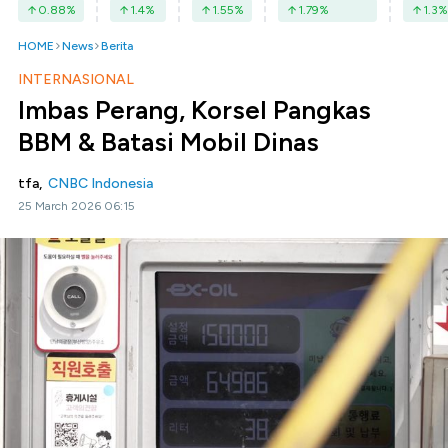
0.88
%
1.4
%
1.55
%
1.79
%
1.3
%
HOME
News
Berita
INTERNASIONAL
Imbas Perang, Korsel Pangkas
BBM & Batasi Mobil Dinas
tfa,
CNBC Indonesia
25 March 2026 06:15