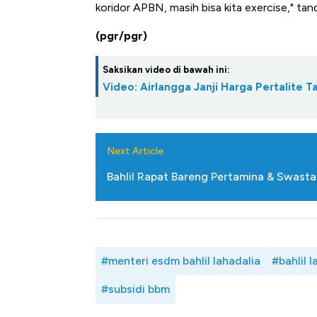
koridor APBN, masih bisa kita exercise," tan
(pgr/pgr)
Saksikan video di bawah ini:
Video: Airlangga Janji Harga Pertalite 
Next Article
Bahlil Rapat Bareng Pertamina & Swast
#menteri esdm bahlil lahadalia
#bahlil l
#subsidi bbm