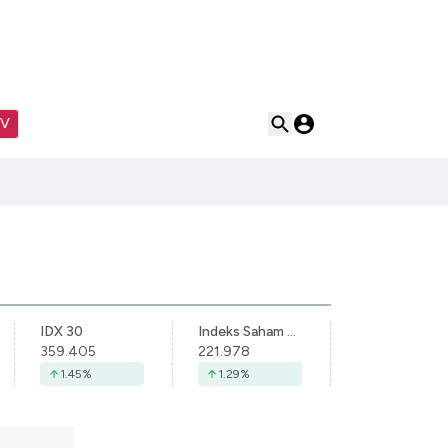
TV
IDX 30
Indeks Saham Syariah Indonesia
359.405
221.978
1.45
%
1.29
%