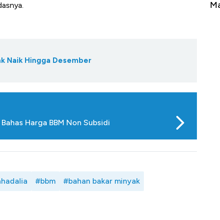
Tembaga Terbang ke Zona Berbahaya
Ma
dasnya.
Tak Naik Hingga Desember
a Bahas Harga BBM Non Subsidi
ahadalia
#bbm
#bahan bakar minyak