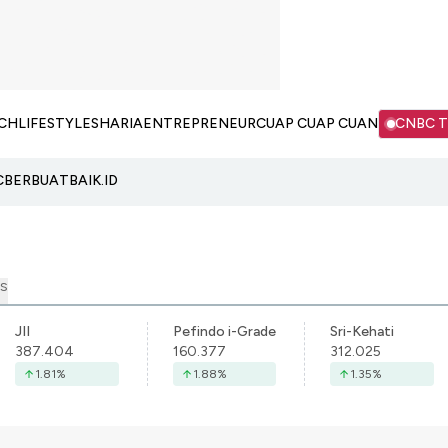
CH
LIFESTYLE
SHARIA
ENTREPRENEUR
CUAP CUAP CUAN
CNBC 
C
BERBUATBAIK.ID
S
JII
Pefindo i-Grade
Sri-Kehati
387.404
160.377
312.025
1.81
%
1.88
%
1.35
%