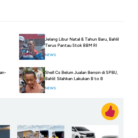
Jelang Libur Natal & Tahun Baru, Bahlil
Terus Pantau Stok BBM RI
NEWS
an-
Shell Cs Belum Jualan Bensin di SPBU,
Bahlil: Silahkan Lakukan B to B
NEWS