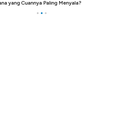
na yang Cuannya Paling Menyala?
Pengangguran Te