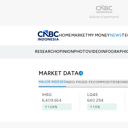
HOME
MARKET
MY MONEY
NEWS
TE
RESEARCH
OPINION
PHOTO
VIDEO
INFOGRAPHI
MARKET DATA
MAJOR INDEXES
INDO-FX
USD-FX
COMMODITIES
BOND
IHSG
LQ45
6,409.654
640.294
1.04
%
1.5
%