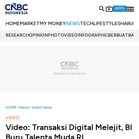
APPS
HOME
MARKET
MY MONEY
NEWS
TECH
LIFESTYLE
SHARIA
E
RESEARCH
OPINION
PHOTO
VIDEO
INFOGRAPHIC
BERBUATBAIK.
HOME
News
Video News
VIDEO
Video: Transaksi Digital Melejit, BI
Buru Talenta Muda RI