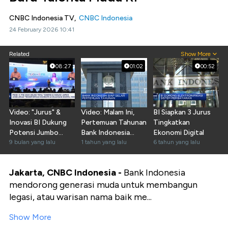
CNBC Indonesia TV,
CNBC Indonesia
24 February 2026 10:41
Related
Show More
08:27
01:02
00:52
Video: "Jurus" &
Video: Malam Ini,
BI Siapkan 3 Jurus
Inovasi BI Dukung
Pertemuan Tahunan
Tingkatkan
Potensi Jumbo
Bank Indonesia
Ekonomi Digital
Ekonomi Digital RI
9 bulan yang lalu
Digelar
1 tahun yang lalu
6 tahun yang lalu
Jakarta, CNBC Indonesia -
Bank Indonesia
mendorong generasi muda untuk membangun
legasi, atau warisan nama baik me...
Show More