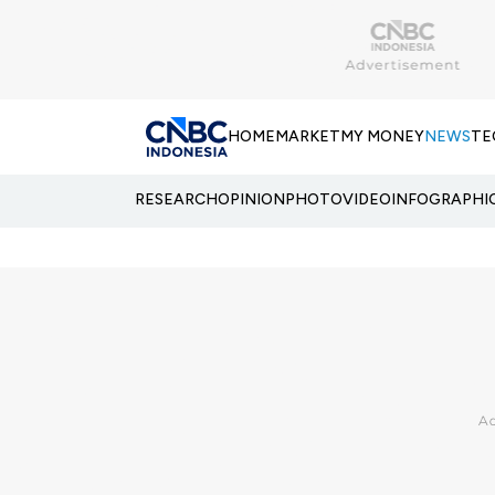
HOME
MARKET
MY MONEY
NEWS
TE
RESEARCH
OPINION
PHOTO
VIDEO
INFOGRAPHI