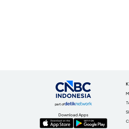
K
M
T
part of
S
Download Apps
C