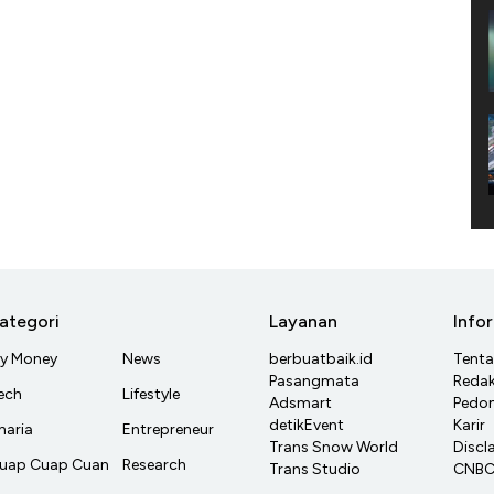
ategori
Layanan
Info
y Money
News
berbuatbaik.id
Tent
Pasangmata
Redak
ech
Lifestyle
Adsmart
Pedom
detikEvent
Karir
haria
Entrepreneur
Trans Snow World
Discl
uap Cuap Cuan
Research
Trans Studio
CNBC 