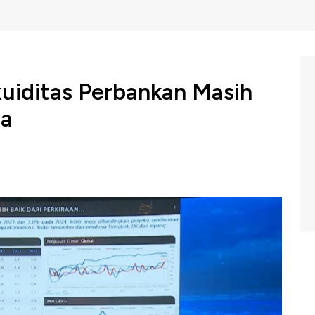
ikuiditas Perbankan Masih
ya
 memastikan likuiditas perbankan masih longgar meski
di perbankan sempat tumbuh melambat jauh di bawah
 meningkat.
awk Box CNBC Indonesia, Jumat (01/03/2024) berikut