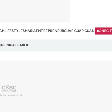
CH
LIFESTYLE
SHARIA
ENTREPRENEUR
CUAP CUAP CUAN
CNBC 
C
BERBUATBAIK.ID