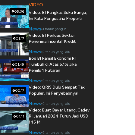
VIDEO
05:36
Video: BI Pangkas Suku Bunga,
Ini Kata Pengusaha Properti
News
1 tahun yang lalu
Video: BI Perluas Sektor
01:17
Penerima Insentif Kredit
News
2 tahun yang lalu
Bos BI Ramal Ekonomi RI
Tumbuh di Atas 5,1% Jika
01:49
Pemilu 1 Putaran
News
2 tahun yang lalu
Video: QRIS Dulu Sempat Tak
02:17
Populer, Ini Penyebabnya!
News
2 tahun yang lalu
Video: Buat Bayar Utang, Cadev
RI Januari 2024 Turun Jadi USD
01:11
145 M
News
2 tahun yang lalu