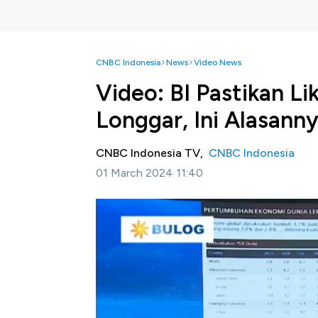
CNBC Indonesia
News
Video News
Video: BI Pastikan L
Longgar, Ini Alasann
CNBC Indonesia TV,
CNBC Indonesia
01 March 2024 11:40
Jakarta, CNBC Indonesia -
Bank Indonesia
beberapa bulan belakangan dana simpanan 
kinerja pertumbuhan kredit bank yang makin
Informasi selengkapnya dalam program Squ
ini.