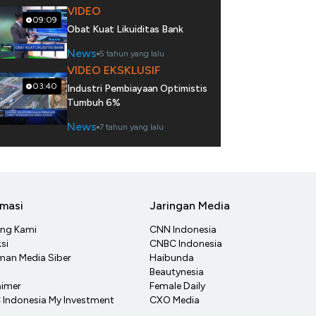
VIDEO
09:09
Obat Kuat Likuiditas Bank
News
5 tahun yang lalu
VIDEO EKSKLUSIF
03:40
Industri Pembiayaan Optimistis
Tumbuh 6%
News
7 tahun yang lalu
rmasi
Jaringan Media
ang Kami
CNN Indonesia
si
CNBC Indonesia
an Media Siber
Haibunda
Beautynesia
aimer
Female Daily
Indonesia My Investment
CXO Media