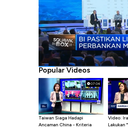
Bagikan:
#bank indonesia
#likuiditas perbankan
Popular Videos
07:04
Taiwan Siaga Hadapi
Video: I
Ancaman China - Kriteria
Lakukan "