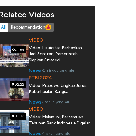
Related Videos
All
Recommendation
VIDEO
Video: Likuiditas Perbankan
01:59
Jadi Sorotan, Pemerintah
Siapkan Strategi
News
2 minggu yang lalu
PTBI 2024
02:22
Video: Prabowo Ungkap Jurus
Keberhasilan Bangsa
News
1 tahun yang lalu
VIDEO
01:02
Video: Malam Ini, Pertemuan
Tahunan Bank Indonesia Digelar
News
1 tahun yang lalu